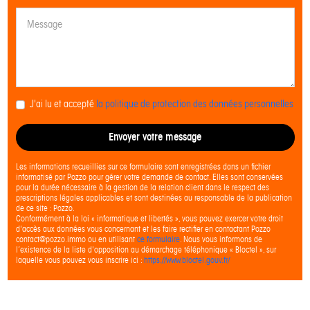
J'ai lu et accepté
la politique de protection des données personnelles
Envoyer votre message
Les informations recueillies sur ce formulaire sont enregistrées dans un fichier
informatisé par Pozzo pour gérer votre demande de contact. Elles sont conservées
pour la durée nécessaire à la gestion de la relation client dans le respect des
prescriptions légales applicables et sont destinées au responsable de la publication
de ce site : Pozzo.
Conformément à la loi « informatique et libertés », vous pouvez exercer votre droit
d'accès aux données vous concernant et les faire rectifier en contactant Pozzo
contact@pozzo.immo ou en utilisant
ce formulaire
. Nous vous informons de
l’existence de la liste d'opposition au démarchage téléphonique « Bloctel », sur
laquelle vous pouvez vous inscrire ici :
https://www.bloctel.gouv.fr/