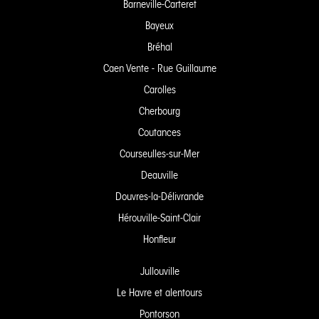
Barneville-Carteret
Bayeux
Bréhal
Caen Vente - Rue Guillaume
Carolles
Cherbourg
Coutances
Courseulles-sur-Mer
Deauville
Douvres-la-Délivrande
Hérouville-Saint-Clair
Honfleur
Jullouville
Le Havre et alentours
Pontorson