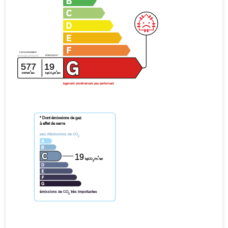
consommation
émissions*
(énergie primaire)
577
19
²
²
kWh/m
/an
kgCO
/m
/an
2
logement extrêmement peu performant
* Dont émissions de gaz
à effet de serre
peu d'émissions de CO
2
19
²
kgCO
/m
/an
2
émissions de CO
très importantes
2