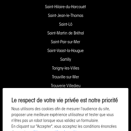
Saint-Hilaire-du-Harcouët
Saint-Jean-le-Thomas
Saint-Lô
Saint-Martin de Bréhal
Saint-Pair-sur-Mer
Saint-Vaast-la-Hougue
Sartilly
Torigny-les-Villes
Trouville-sur-Mer
Trouverie Villedieu
Trouverie Vire
Le respect de votre vie privée est notre priorité
Villers-Bocage
Nous utilisons des cookies afin de mesurer l'audience du site,
Yquelon Service Copropriété
proposer une meilleure expérience utilisateur et tester que vous
n'êtes pas un robot lorsque vous validez un formulaire.
Service Pozzo Financement
En cliquant sur "Accepter", vous acceptez les conditions énoncées
Service Pozzo Patrimoine