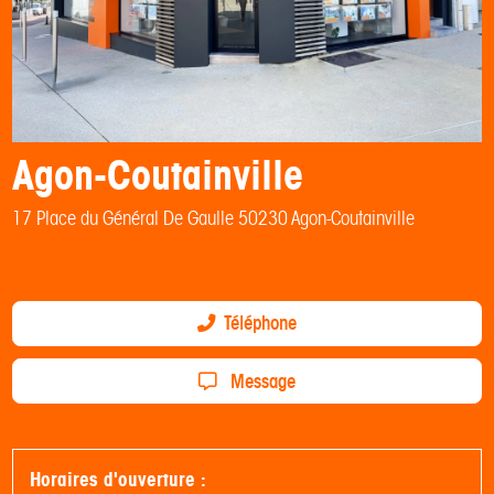
Agon-Coutainville
17 Place du Général De Gaulle 50230 Agon-Coutainville
Téléphone
Message
Horaires d'ouverture :