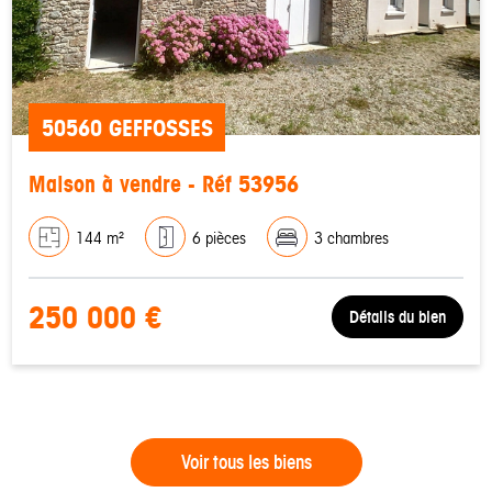
50560 GEFFOSSES
Maison à vendre - Réf 53956
144 m²
6 pièces
3 chambres
250 000 €
Détails du bien
Voir tous les biens