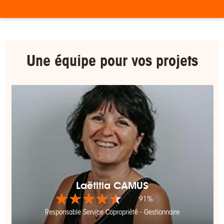
Une équipe pour
vos projets
Laëtitia CAMUS
★★★★★
★★★★★
91%
Responsable Service Copropriété - Gestionnaire