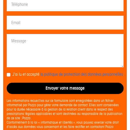
J'ai lu et accepté
la politique de protection des données personnelles
Envoyer votre message
Les informations recueillies sur ce formulaire sont enregistrées dans un fichier
informatisé par Pozzo pour gérer votre demande de contact. Elles sont conservées
pour la durée nécessaire à la gestion de la relation client dans le respect des
prescriptions légales applicables et sont destinées au responsable de la publication
de ce site : Pozzo.
Conformément à la loi « informatique et libertés », vous pouvez exercer votre droit
d'accès aux données vous concernant et les faire rectifier en contactant Pozzo