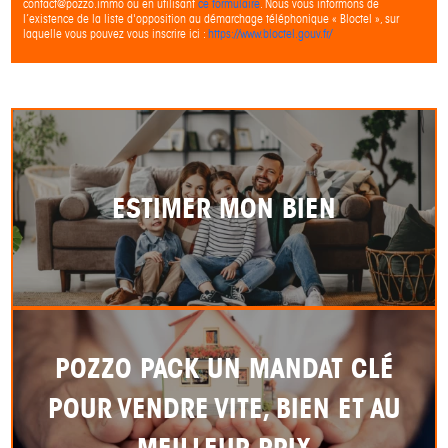
contact@pozzo.immo ou en utilisant
ce formulaire
. Nous vous informons de
l’existence de la liste d'opposition au démarchage téléphonique « Bloctel », sur
laquelle vous pouvez vous inscrire ici :
https://www.bloctel.gouv.fr/
ESTIMER MON BIEN
POZZO PACK UN MANDAT CLÉ
POUR VENDRE VITE, BIEN ET AU