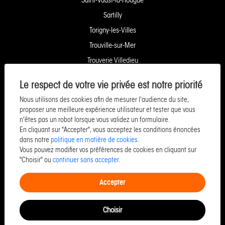
Sartilly
Torigny-les-Villes
Trouville-sur-Mer
Trouverie Villedieu
Trouverie Vire
Le respect de votre vie privée est notre priorité
Villers-Bocage
Nous utilisons des cookies afin de mesurer l'audience du site,
Yquelon Service Copropriété
proposer une meilleure expérience utilisateur et tester que vous
n'êtes pas un robot lorsque vous validez un formulaire.
Service Pozzo Financement
En cliquant sur "Accepter", vous acceptez les conditions énoncées
Service Pozzo Patrimoine
dans notre
politique en matière de cookies
.
Vous pouvez modifier vos préférences de cookies en cliquant sur
Service Pozzo Promotion
"Choisir" ou
continuer sans accepter.
Service Pozzo Entreprise & Commerce
Accepter
Choisir
©Copyright 2026 Pozzo -
Designed & powered by
Billie.immo