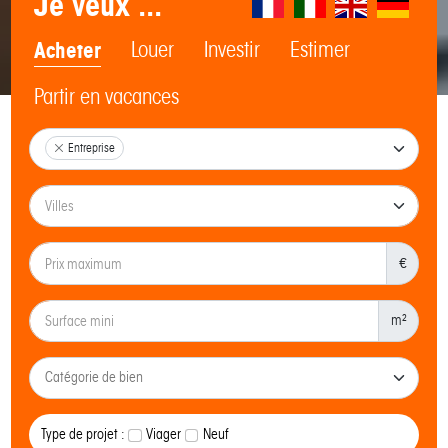
Je veux ...
Acheter
Louer
Investir
Estimer
Partir en vacances
Entreprise
€
m²
Type de projet :
Viager
Neuf