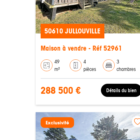
50610 JULLOUVILLE
Maison à vendre - Réf 52961
49
4
3
m²
pièces
chambres
288 500 €
Détails du bien
Exclusivité