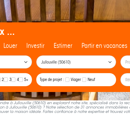
x ...
Louer
Investir
Estimer
Partir en vacances
2
3
4
5+
Type de projet :
Viager
Neuf
che d'achat de maison à Jullouville (50610), consultez les annonces imm
ndre à Jullouville (50610) en explorant notre site, spécialisé dans la r
n à Jullouville (50610) ? Notre sélection de 31 annonces immobilières à
ouver la maison idéale. Faites confiance à notre expertise et trouvez vo