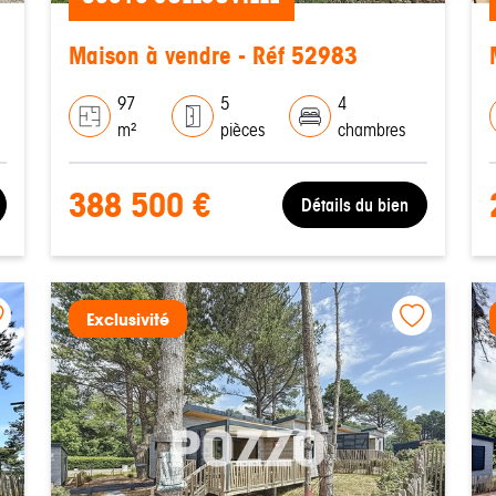
Maison à vendre - Réf 52983
97
5
4
m²
pièces
chambres
388 500 €
Détails du bien
Exclusivité