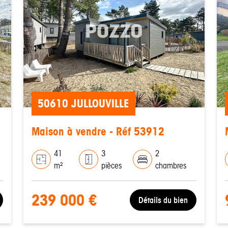
50610 JULLOUVILLE
Maison à vendre - Réf 53912
41
3
2
m²
pièces
chambres
239 000 €
Détails du bien