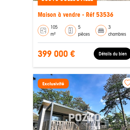
Maison à vendre - Réf 53536
105
5
3
m²
pièces
chambres
399 000 €
Détails du bien
Exclusivité