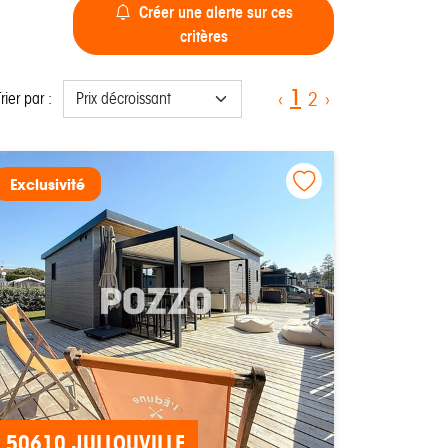
Créer une alerte sur ces
critères
1
‹
2
›
Trier par :
Exclusivité
50610 JULLOUVILLE