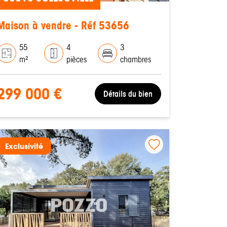
Maison à vendre - Réf 53656
55
4
3
m²
pièces
chambres
299 000 €
Détails du bien
Exclusivité