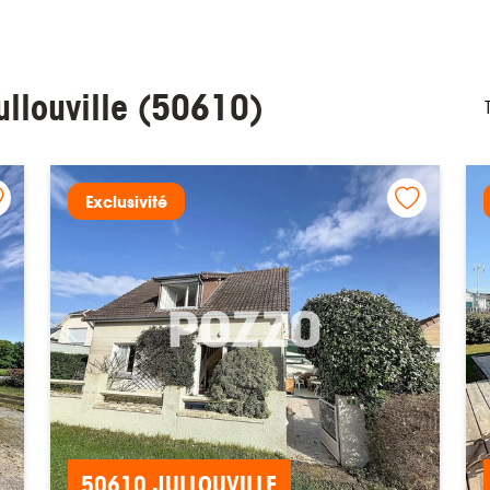
ullouville (50610)
Exclusivité
50610 JULLOUVILLE