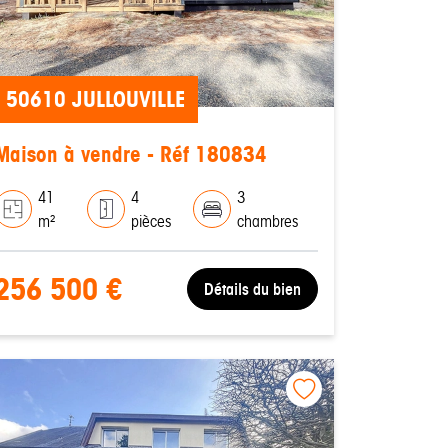
50610 JULLOUVILLE
Maison à vendre - Réf 180834
41
4
3
m²
pièces
chambres
256 500 €
Détails du bien