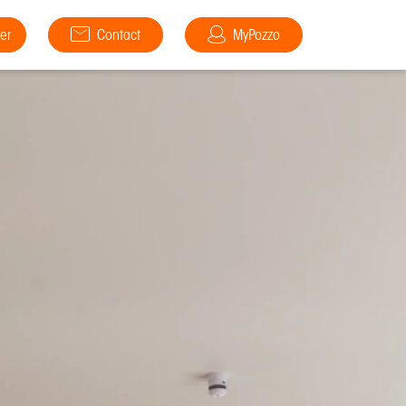
er
Contact
MyPozzo