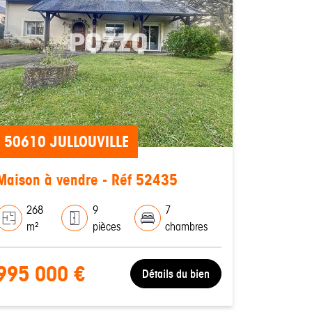
50610 JULLOUVILLE
Maison à vendre - Réf 52435
268
9
7
m²
pièces
chambres
995 000 €
Détails du bien