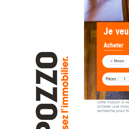
Je veu
Acheter
Maison
Pièces :
1
Pour votre recher
votre maison à ve
acheter une maiso
recherche pour tr