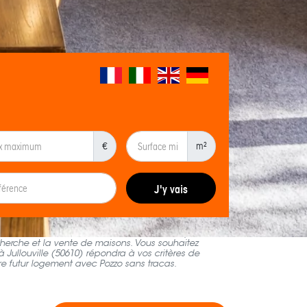
€
m²
J'y vais
obilières de Pozzo. Trouvez facilement et rapidement
echerche et la vente de maisons. Vous souhaitez
 Jullouville (50610) répondra à vos critères de
tre futur logement avec Pozzo sans tracas.