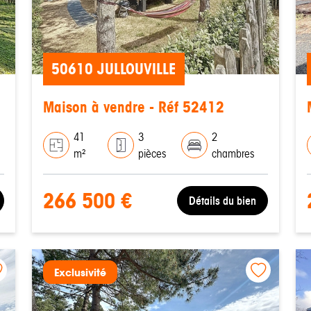
50610 JULLOUVILLE
Maison à vendre - Réf 52412
41
3
2
m²
pièces
chambres
266 500 €
Détails du bien
Exclusivité