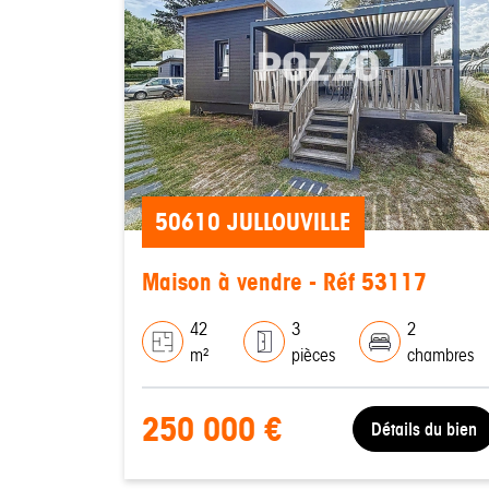
50610 JULLOUVILLE
Maison à vendre - Réf 53117
42
3
2
m²
pièces
chambres
250 000 €
Détails du bien