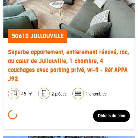
50610 JULLOUVILLE
Superbe appartement, entièrement rénové, rdc,
au cœur de Jullouville, 1 chambre, 4
couchages avec parking privé, wi-fi - Réf APPA
J92
45 m²
2 pièces
1 chambres
Loading...
Détails du bien