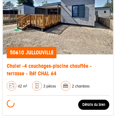
50610 JULLOUVILLE
Chalet -4 couchages-piscine chauffée -
terrasse - Réf CHAL 64
42 m²
3 pièces
2 chambres
Loading...
Détails du bien