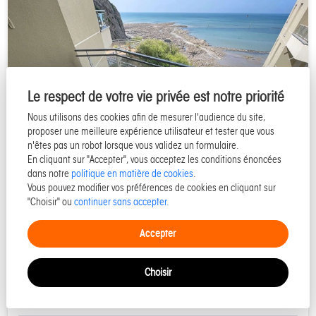
Le respect de votre vie privée est notre priorité
Nous utilisons des cookies afin de mesurer l'audience du site,
proposer une meilleure expérience utilisateur et tester que vous
n'êtes pas un robot lorsque vous validez un formulaire.
En cliquant sur "Accepter", vous acceptez les conditions énoncées
dans notre
politique en matière de cookies
.
Vous pouvez modifier vos préférences de cookies en cliquant sur
50400 GRANVILLE
"Choisir" ou
continuer sans accepter.
Appartement front de mer, centre ville,
Accepter
proximité plage - Réf APPA GR108
Choisir
49 m²
3 pièces
2 chambres