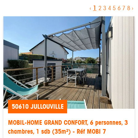
1
‹
2
3
4
5
6
7
8
›
50610 JULLOUVILLE
MOBIL-HOME GRAND CONFORT, 6 personnes, 3
chambres, 1 sdb (35m²) - Réf MOBI 7