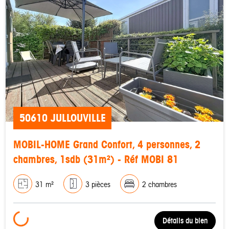
50610 JULLOUVILLE
MOBIL-HOME Grand Confort, 4 personnes, 2
chambres, 1sdb (31m²) - Réf MOBI 81
31 m²
3 pièces
2 chambres
Loading...
Détails du bien