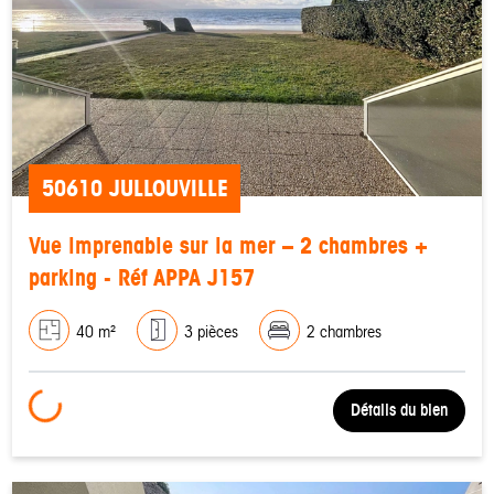
50610 JULLOUVILLE
Vue imprenable sur la mer – 2 chambres +
parking - Réf APPA J157
40 m²
3 pièces
2 chambres
Loading...
Détails du bien