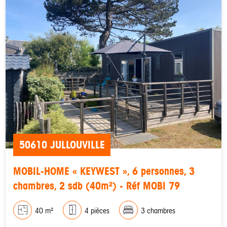
50610 JULLOUVILLE
MOBIL-HOME « KEYWEST », 6 personnes, 3
chambres, 2 sdb (40m²) - Réf MOBI 79
40 m²
4 pièces
3 chambres