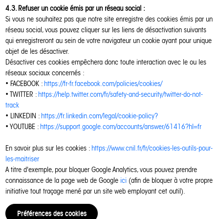
4.3. Refuser un cookie émis par un réseau social :
Si vous ne souhaitez pas que notre site enregistre des cookies émis par un
réseau social, vous pouvez cliquer sur les liens de désactivation suivants
qui enregistreront au sein de votre navigateur un cookie ayant pour unique
objet de les désactiver.
Désactiver ces cookies empêchera donc toute interaction avec le ou les
réseaux sociaux concernés :
• FACEBOOK :
https://fr-fr.facebook.com/policies/cookies/
• TWITTER :
https://help.twitter.com/fr/safety-and-security/twitter-do-not-
track
• LINKEDIN :
https://fr.linkedin.com/legal/cookie-policy?
• YOUTUBE :
https://support.google.com/accounts/answer/61416?hl=fr
En savoir plus sur les cookies :
https://www.cnil.fr/fr/cookies-les-outils-pour-
les-maitriser
A titre d'exemple, pour bloquer Google Analytics, vous pouvez prendre
connaissance de la page web de Google
ici
(afin de bloquer à votre propre
initiative tout traçage mené par un site web employant cet outil).
Préférences des cookies