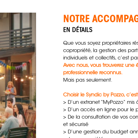
NOTRE ACCOMPA
EN DÉTAILS
Que vous soyez propriétaires 
copropriété, la gestion des par
individuels et collectifs, c’est p
Avec nous, vous trouverez une 
professionnelle reconnus.
Mais pas seulement.
Choisir le Syndic by Pozzo, c’est
> D’un extranet “MyPozzo“ mis
> D’un accès en ligne pour le 
> De la consultation de vos co
et sécurisé
> D’une gestion du budget ann