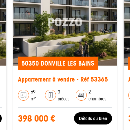
50350 DONVILLE LES BAINS
Appartement à vendre - Réf 53365
69
3
2
m²
pièces
chambres
398 000 €
Détails du bien