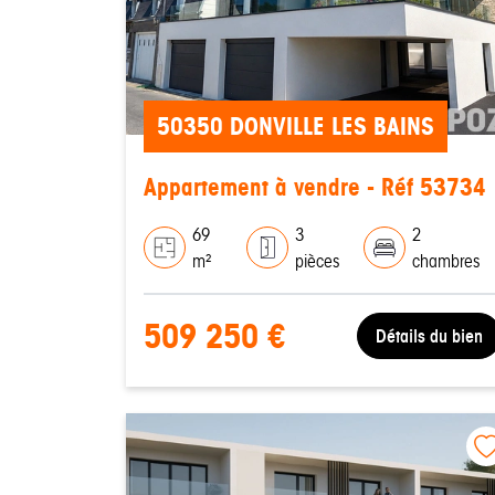
50350 DONVILLE LES BAINS
Appartement à vendre - Réf 53734
69
3
2
m²
pièces
chambres
509 250 €
Détails du bien