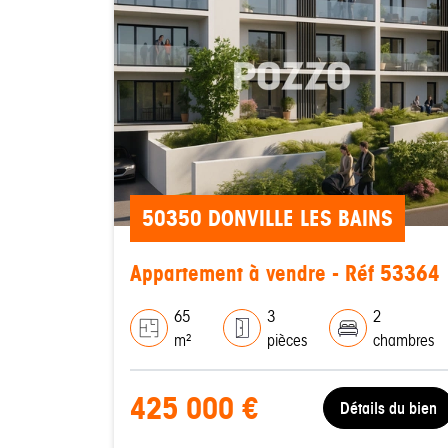
50350 DONVILLE LES BAINS
Appartement à vendre - Réf 53364
65
3
2
m²
pièces
chambres
425 000 €
Détails du bien