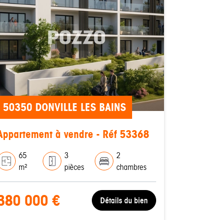
50350 DONVILLE LES BAINS
Appartement à vendre - Réf 53368
65
3
2
m²
pièces
chambres
380 000 €
Détails du bien