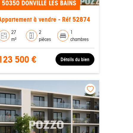
50350 DONVILLE LES BAINS
Appartement à vendre - Réf 52874
27
2
1
m²
pièces
chambres
123 500 €
Détails du bien