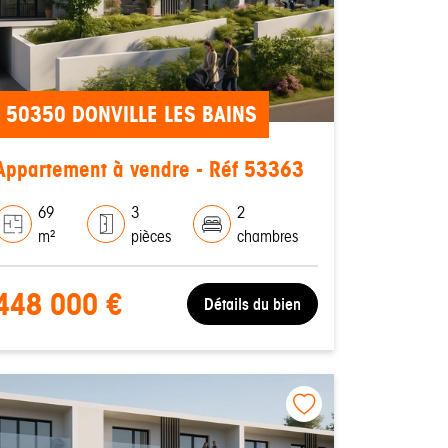
50350 DONVILLE LES BAINS
Appartement à vendre - Réf 53363
69
3
2
m²
pièces
chambres
448 000 €
Détails du bien