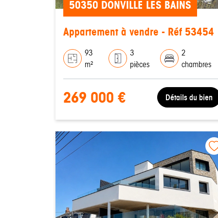
50350 DONVILLE LES BAINS
Appartement à vendre - Réf 53454
93
3
2
m²
pièces
chambres
269 000 €
Détails du bien