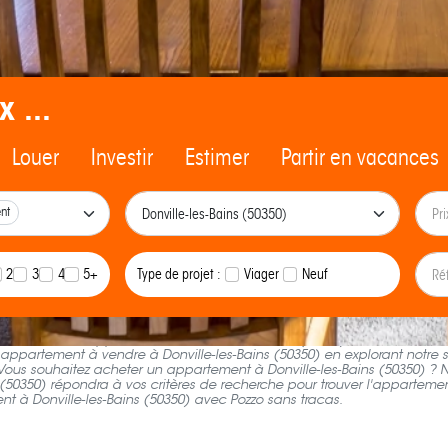
x ...
Louer
Investir
Estimer
Partir en vacances
nt
2
3
4
5+
Type de projet :
Viager
Neuf
che d'achat d'appartement à Donville-les-Bains (50350), consultez les a
appartement à vendre à Donville-les-Bains (50350) en explorant notre si
ous souhaitez acheter un appartement à Donville-les-Bains (50350) ? 
 (50350) répondra à vos critères de recherche pour trouver l'appartement
ent à Donville-les-Bains (50350) avec Pozzo sans tracas.