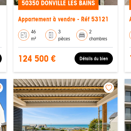
50350 DONVILLE LES BAINS
Appartement à vendre - Réf 53121
46
3
2
m²
pièces
chambres
124 500 €
Détails du bien