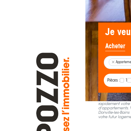
Je veu
Acheter
Apparteme
Pièces :
1
Pour votre recher
rapidement votre 
d'appartements. V
Donville-les-Bains
votre futur logem