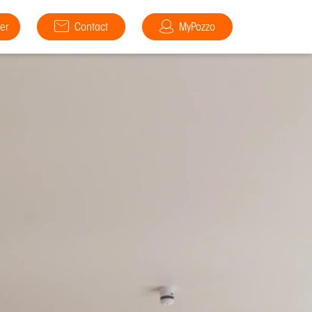
er
Contact
MyPozzo