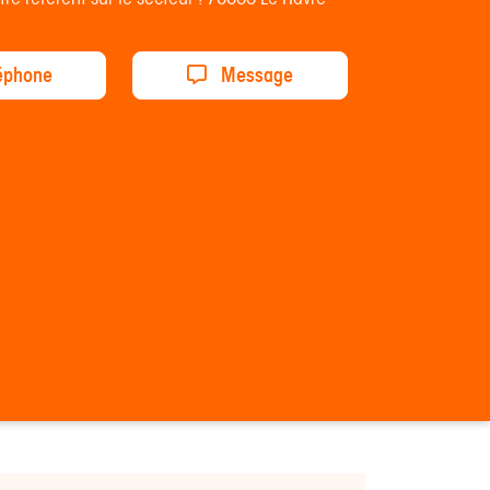
éphone
Message