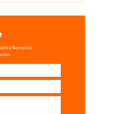
e
iliers à Normandie.
tentes.