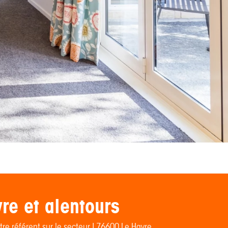
re et alentours
re référent sur le secteur ! 76600 Le Havre