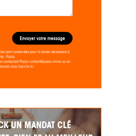
Envoyer votre message
lles sont conservées pour la durée nécessaire à
te : Pozzo.
ier en contactant Pozzo contact@pozzo.immo ou en
ouvez vous inscrire ici :
CK UN MANDAT CLÉ