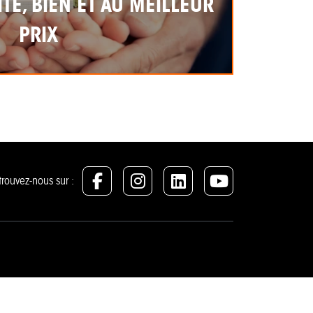
TE, BIEN ET AU MEILLEUR
PRIX
trouvez-nous sur :
Jullouville
Le Havre et alentours