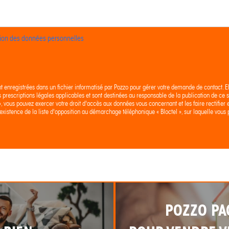
ction des données personnelles
nt enregistrées dans un fichier informatisé par Pozzo pour gérer votre demande de contact. E
es prescriptions légales applicables et sont destinées au responsable de la publication de ce si
 », vous pouvez exercer votre droit d'accès aux données vous concernant et les faire rectif
existence de la liste d'opposition au démarchage téléphonique « Bloctel », sur laquelle vous p
POZZO PA