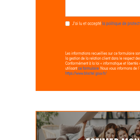
J'ai lu et accepté
la politique de prote
Les informations recueillies sur ce formulaire so
la gestion de la relation client dans le respect d
Conformément à la loi « informatique et libertés
utilisant
ce formulaire
. Nous vous informons de l’
https://www.bloctel.gouv.fr/