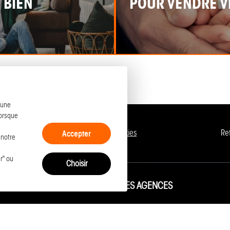
 BIEN
POUR VENDRE VI
 une
lorsque
entions légales
Politique de cookies
Re
Accepter
 notre
r" ou
Choisir
 DES ANNONCES
LES AGENCES
ment à vendre à Granville
Siège MANCHE
ment à vendre à Caen
Granville Vente