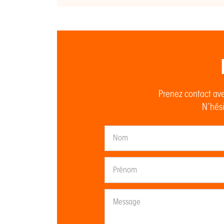
Prenez contact ave
N’hési