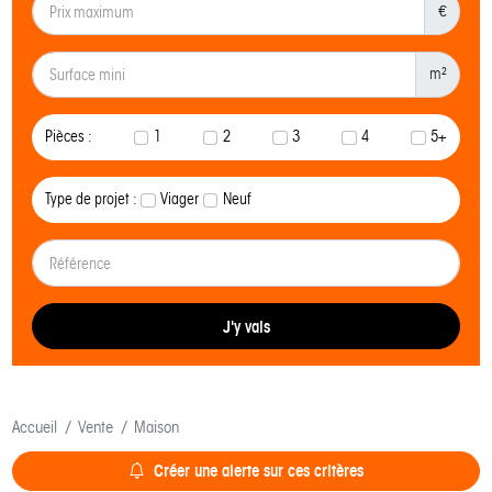
€
m²
Pièces :
1
2
3
4
5+
Type de projet :
Viager
Neuf
J'y vais
Accueil
Vente
Maison
Créer une alerte sur ces critères