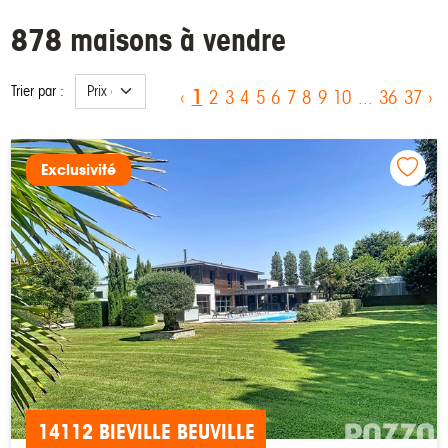
878 maisons à vendre
Trier par :
1
‹
2
3
4
5
6
7
8
9
10
...
36
37
›
Exclusivité
14112 BIEVILLE BEUVILLE