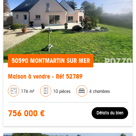
50590 MONTMARTIN SUR MER
Maison à vendre - Réf 52789
176 m²
10 pièces
4 chambres
756 000 €
Détails du bien