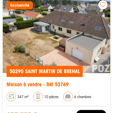
Exclusivité
50290 SAINT MARTIN DE BREHAL
Maison à vendre - Réf 53769
347 m²
10 pièces
6 chambres