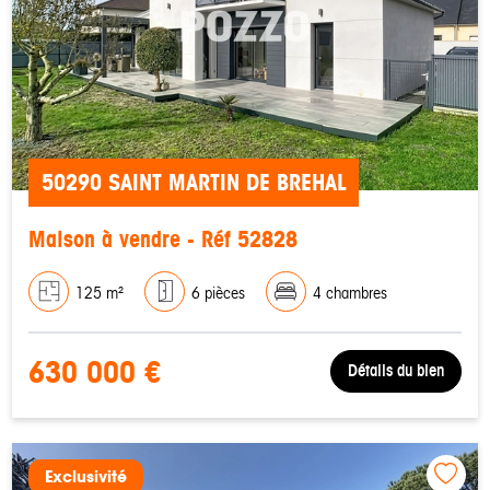
50290 SAINT MARTIN DE BREHAL
Maison à vendre - Réf 52828
125 m²
6 pièces
4 chambres
630 000 €
Détails du bien
Exclusivité