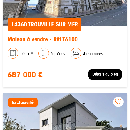
14360 TROUVILLE SUR MER
Maison à vendre - Réf T6100
101 m²
5 pièces
4 chambres
687 000 €
Détails du bien
Exclusivité