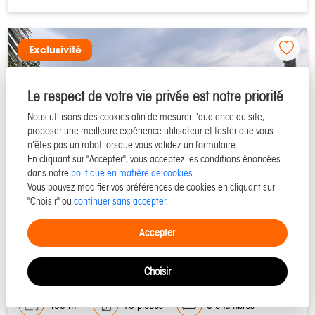
Exclusivité
Le respect de votre vie privée est notre priorité
Nous utilisons des cookies afin de mesurer l'audience du site,
proposer une meilleure expérience utilisateur et tester que vous
n'êtes pas un robot lorsque vous validez un formulaire.
En cliquant sur "Accepter", vous acceptez les conditions énoncées
dans notre
politique en matière de cookies
.
Vous pouvez modifier vos préférences de cookies en cliquant sur
"Choisir" ou
continuer sans accepter.
50270 SURTAINVILLE
Accepter
Maison à vendre - Réf 10566
Choisir
400 m²
10 pièces
5 chambres