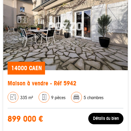
14000 CAEN
Maison à vendre - Réf 5942
335 m²
9 pièces
5 chambres
899 000 €
Détails du bien