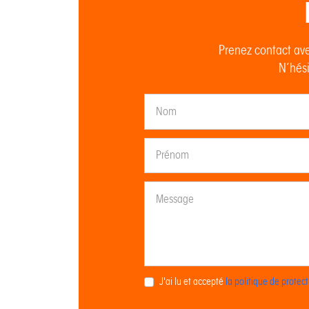
Prenez contact ave
N’hési
J'ai lu et accepté
la politique de prote