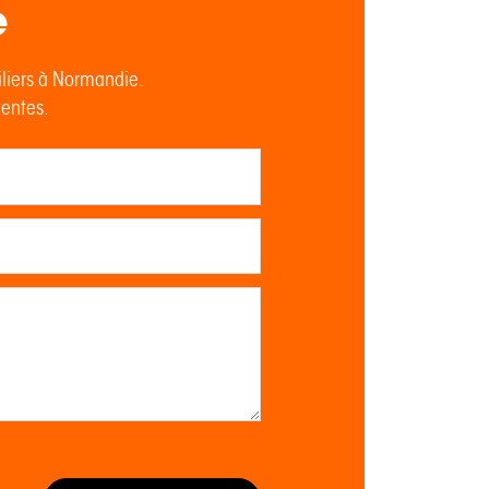
e
iliers à Normandie.
tentes.