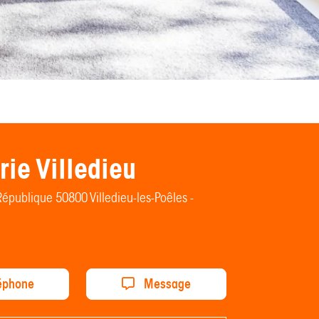
rie Villedieu
République 50800 Villedieu-les-Poêles -
éphone
Message