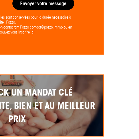
Envoyer votre message
lles sont conservées pour la durée nécessaire à
te : Pozzo.
ier en contactant Pozzo contact@pozzo.immo ou en
ouvez vous inscrire ici :
CK UN MANDAT CLÉ
TE, BIEN ET AU MEILLEUR
PRIX