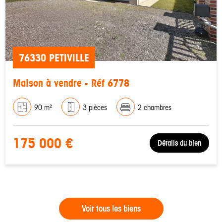
76330 PETIVILLE
Maison à vendre - Réf 6778
90 m²
3 pièces
2 chambres
175 000 €
Détails du bien
Voir tous les biens