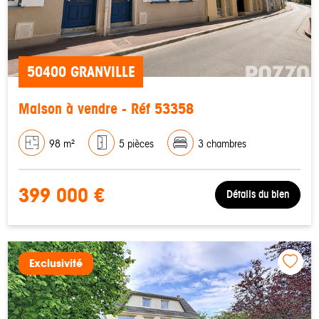
50400 GRANVILLE
Maison à vendre - Réf 53358
98 m²
5 pièces
3 chambres
399 000 €
Détails du bien
Exclusivité