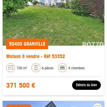
50400 GRANVILLE
Maison à vendre - Réf 53352
150 m²
6 pièces
4 chambres
371 500 €
Détails du bien