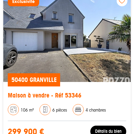
Exclusivité
50400 GRANVILLE
Maison à vendre - Réf 53346
106 m²
6 pièces
4 chambres
299 900 €
Détails du bien