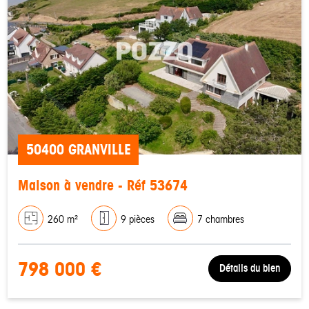
50400 GRANVILLE
Maison à vendre - Réf 53674
260 m²
9 pièces
7 chambres
798 000 €
Détails du bien