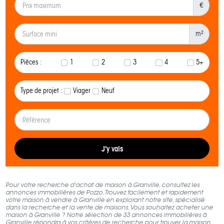
€
m²
Pièces :
1
2
3
4
5+
Type de projet :
Viager
Neuf
J'y vais
Pour votre recherche d'achat de maison à Granville, consultez les
annonces immobilières de Pozzo. Trouvez facilement et rapidement
votre maison à vendre à Granville en explorant notre site, spécialisé
dans la recherche et la vente de maisons. Vous souhaitez acheter une
maison à Granville ? Notre sélection de 33 annonces immobilières à
Granville répondra à vos critères de recherche pour trouver la maison