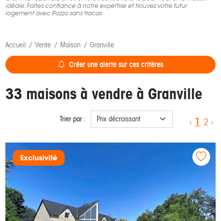
idéale. Faites confiance à notre expertise et trouvez votre futur
logement avec Pozzo sans tracas.
Accueil
Vente
Maison
Granville
Créer une alerte sur ces critères
33 maisons à vendre à Granville
Trier par :
1
‹
2
›
Exclusivité