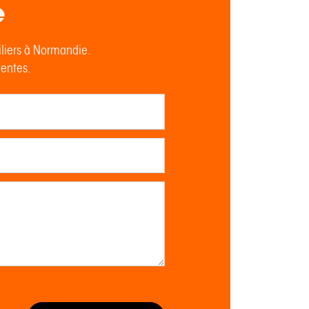
e
iliers à Normandie.
tentes.