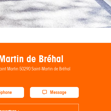
Martin de Bréhal
aint Martin 50290 Saint-Martin de Bréhal
éphone
Message