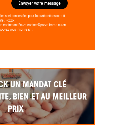
Envoyer votre message
lles sont conservées pour la durée nécessaire à
te : Pozzo.
ier en contactant Pozzo contact@pozzo.immo ou en
ouvez vous inscrire ici :
CK UN MANDAT CLÉ
TE, BIEN ET AU MEILLEUR
PRIX