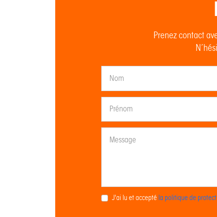
Prenez contact ave
N’hési
J'ai lu et accepté
la politique de prote