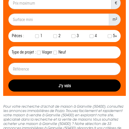
€
m²
Pièces :
1
2
3
4
5+
Type de projet :
Viager
Neuf
J'y vais
Pour votre recherche d'achat de maison à Granville (50400), consultez
les annonces immobilières de Pozzo. Trouvez facilement et rapidement
votre maison à vendre à Granville (50400) en explorant notre site,
spécialisé dans la recherche et la vente de maisons. Vous souhaitez
acheter une maison à Granville (50400) ? Notre sélection de 33
annonces immobilières à Granville (50400) répondra à vos critères de