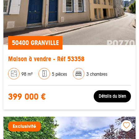
50400 GRANVILLE
Maison à vendre - Réf 53358
98 m²
5 pièces
3 chambres
399 000 €
Détails du bien
Exclusivité