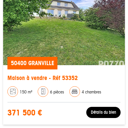
50400 GRANVILLE
Maison à vendre - Réf 53352
150 m²
6 pièces
4 chambres
371 500 €
Détails du bien