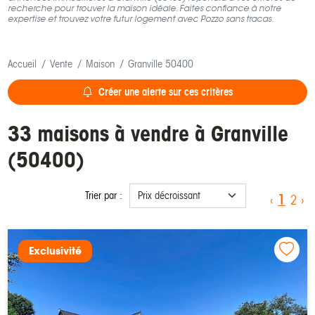
recherche pour trouver la maison idéale. Faites confiance à notre
expertise et trouvez votre futur logement avec Pozzo sans tracas.
Accueil
Vente
Maison
Granville 50400
Créer une alerte sur ces critères
33 maisons à vendre à Granville
(50400)
Trier par :
1
‹
2
›
Exclusivité