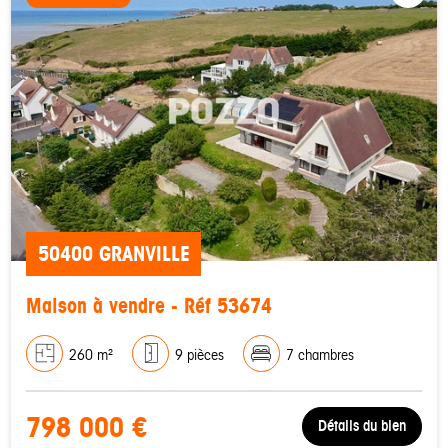
50400 GRANVILLE
Maison à vendre - Réf 53674
260 m²
9 pièces
7 chambres
798 000 €
Détails du bien