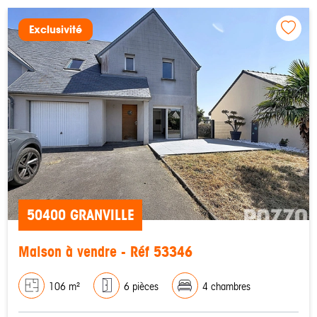
Exclusivité
50400 GRANVILLE
Maison à vendre - Réf 53346
106 m²
6 pièces
4 chambres