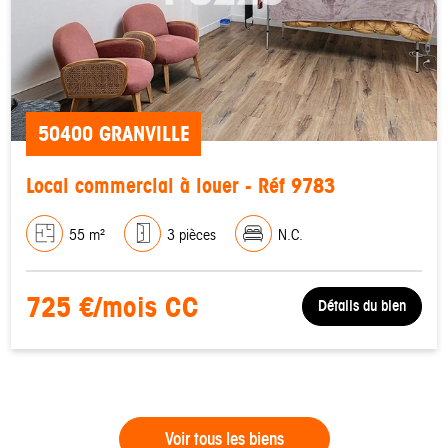
50400 GRANVILLE
Local commercial à louer - Réf 9783
55 m²
3 pièces
N.C.
725 €/mois CC
Détails du bien
Voir tous les biens