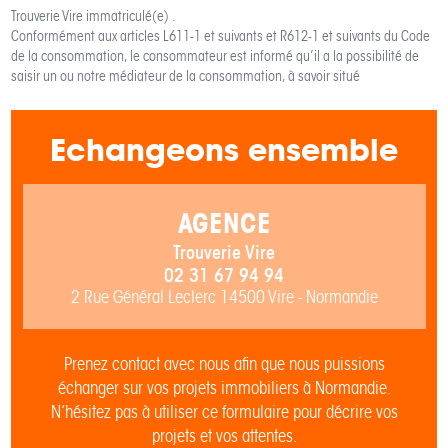
Trouverie Vire
immatriculé(e) .
Conformément aux articles L611-1 et suivants et R612-1 et suivants du Code
de la consommation, le consommateur est informé qu’il a la possibilité de
saisir un ou notre médiateur de la consommation, à savoir situé
Echangeons ensemble
AGENCE
Trouverie Vire
02 31 67 94 94
2 Rue Général Leclerc 14500 Vire - Normandie
Prenez contact avec nous afin que nous puissions
échanger sur vos projets immobiliers à Normandie.
N’hésitez pas à utiliser ce formulaire pour décrire vos
projets et vos attentes.