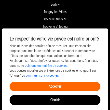
Sartilly
Torigny-les-Villes
Trouville-sur-Mer
Trouverie Villedieu
Trouverie Vire
Le respect de votre vie privée est notre priorité
Villers-Bocage
Nous utilisons des cookies afin de mesurer l'audience du site,
Yquelon Service Copropriété
proposer une meilleure expérience utilisateur et tester que vous
n'êtes pas un robot lorsque vous validez un formulaire.
Service Pozzo Financement
En cliquant sur "Accepter", vous acceptez les conditions énoncées
Service Pozzo Patrimoine
dans notre
politique en matière de cookies
.
Vous pouvez modifier vos préférences de cookies en cliquant sur
Service Pozzo Promotion
"Choisir" ou
continuer sans accepter.
Service Pozzo Entreprise & Commerce
Accepter
Choisir
©Copyright 2026 Pozzo -
Designed & powered by
Billie.immo