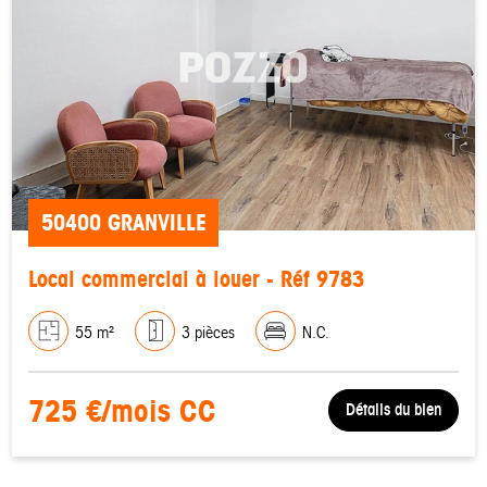
50400 GRANVILLE
Local commercial à louer - Réf 9783
55 m²
3 pièces
N.C.
725 €/mois CC
Détails du bien