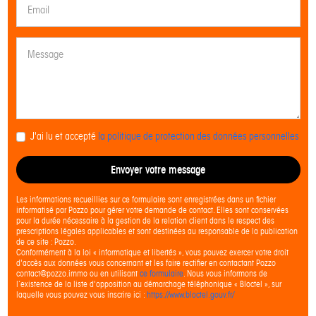
J'ai lu et accepté
la politique de protection des données personnelles
Envoyer votre message
Les informations recueillies sur ce formulaire sont enregistrées dans un fichier
informatisé par Pozzo pour gérer votre demande de contact. Elles sont conservées
pour la durée nécessaire à la gestion de la relation client dans le respect des
prescriptions légales applicables et sont destinées au responsable de la publication
de ce site : Pozzo.
Conformément à la loi « informatique et libertés », vous pouvez exercer votre droit
d'accès aux données vous concernant et les faire rectifier en contactant Pozzo
contact@pozzo.immo ou en utilisant
ce formulaire
. Nous vous informons de
l’existence de la liste d'opposition au démarchage téléphonique « Bloctel », sur
laquelle vous pouvez vous inscrire ici :
https://www.bloctel.gouv.fr/