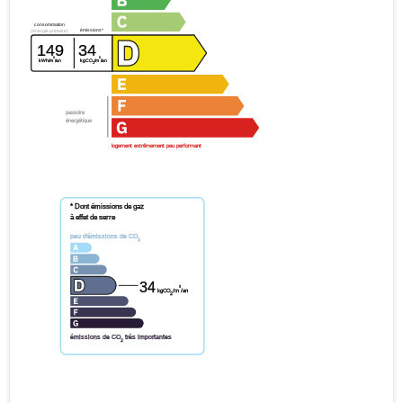
consommation
émissions*
(énergie primaire)
149
34
²
²
kWh/m
/an
kgCO
/m
/an
2
passoire
énergétique
logement extrêmement peu performant
* Dont émissions de gaz
à effet de serre
peu d'émissions de CO
2
34
²
kgCO
/m
/an
2
émissions de CO
très importantes
2