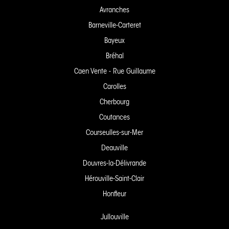
Avranches
Barneville-Carteret
Bayeux
Bréhal
Caen Vente - Rue Guillaume
Carolles
Cherbourg
Coutances
Courseulles-sur-Mer
Deauville
Douvres-la-Délivrande
Hérouville-Saint-Clair
Honfleur
Jullouville