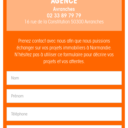
AGENCE
Avranches
02 33 89 79 79
16 rue de la Constitution 50300 Avranches
Prenez contact avec nous afin que nous puissions
échanger sur vos projets immobiliers à Normandie.
N’hésitez pas à utiliser ce formulaire pour décrire vos
projets et vos attentes.