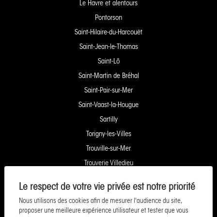
Le Havre et alentours
Pontorson
Saint-Hilaire-du-Harcouët
Saint-Jean-le-Thomas
Saint-Lô
Saint-Martin de Bréhal
Saint-Pair-sur-Mer
Saint-Vaast-la-Hougue
Sartilly
Torigny-les-Villes
Trouville-sur-Mer
Trouverie Villedieu
Trouverie Vire
Le respect de votre vie privée est notre priorité
Villers-Bocage
Nous utilisons des cookies afin de mesurer l'audience du site,
Yquelon Service Copropriété
proposer une meilleure expérience utilisateur et tester que vous