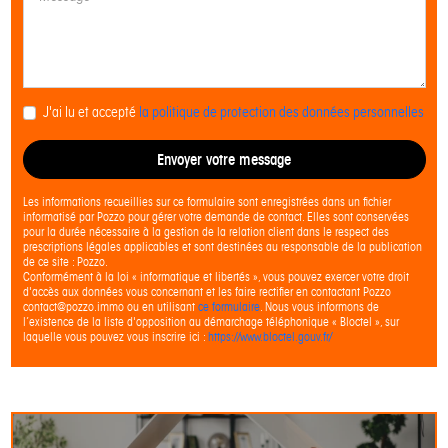
J'ai lu et accepté
la politique de protection des données personnelles
Envoyer votre message
Les informations recueillies sur ce formulaire sont enregistrées dans un fichier
informatisé par Pozzo pour gérer votre demande de contact. Elles sont conservées
pour la durée nécessaire à la gestion de la relation client dans le respect des
prescriptions légales applicables et sont destinées au responsable de la publication
de ce site : Pozzo.
Conformément à la loi « informatique et libertés », vous pouvez exercer votre droit
d'accès aux données vous concernant et les faire rectifier en contactant Pozzo
contact@pozzo.immo ou en utilisant
ce formulaire
. Nous vous informons de
l’existence de la liste d'opposition au démarchage téléphonique « Bloctel », sur
laquelle vous pouvez vous inscrire ici :
https://www.bloctel.gouv.fr/