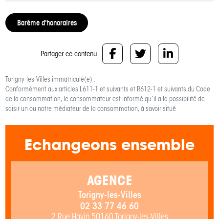
Barème d'honoraires
Partager ce contenu
Torigny-les-Villes
immatriculé(e) .
Conformément aux articles L611-1 et suivants et R612-1 et suivants du Code
de la consommation, le consommateur est informé qu’il a la possibilité de
saisir un ou notre médiateur de la consommation, à savoir situé
Echangeons ensemble
AGENCE
Torigny-les-Villes
02 33 77 46 60
2 Rue Havin 50160 Torigny-les-Villes