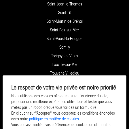
Saint-Jean-le-Thomas
Saint-Lô
Saint-Martin de Bréhal
Saint-Pair-sur-Mer
Saint-Vaast-la-Hougue
Sartilly
Torigny-les-Villes
Trouville-sur-Mer
Trouverie Villedieu
Trouverie Vire
Le respect de votre vie privée est notre priorité
Villers-Bocage
Nous utilisons des cookies afin de mesurer l'audience du site,
Yquelon Service Copropriété
proposer une meilleure expérience utilisateur et tester que vous
n'êtes pas un robot lorsque vous validez un formulaire.
Service Pozzo Financement
En cliquant sur "Accepter", vous acceptez les conditions énoncées
Service Pozzo Patrimoine
dans notre
politique en matière de cookies
.
Vous pouvez modifier vos préférences de cookies en cliquant sur
Service Pozzo Promotion