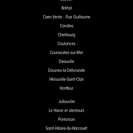
Bréhal
Caen Vente - Rue Guillaume
Carolles
Cherbourg
Coutances
Courseulles-sur-Mer
Deauville
Douvres-la-Délivrande
Hérouville-Saint-Clair
Honfleur
Jullouville
Le Havre et alentours
Pontorson
Saint-Hilaire-du-Harcouët