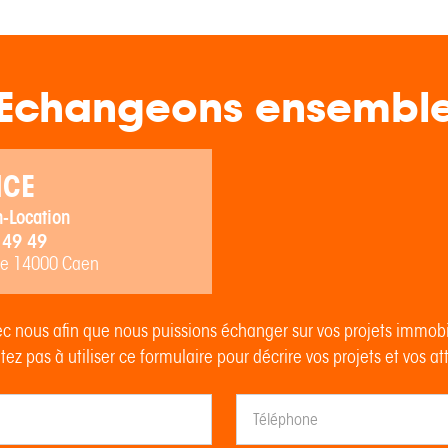
Echangeons ensembl
NCE
-Location
 49 49
re 14000 Caen
c nous afin que nous puissions échanger sur vos projets immob
tez pas à utiliser ce formulaire pour décrire vos projets et vos at