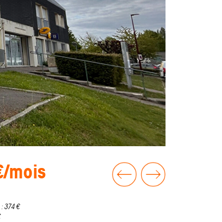
€/mois
 : 374 €
€