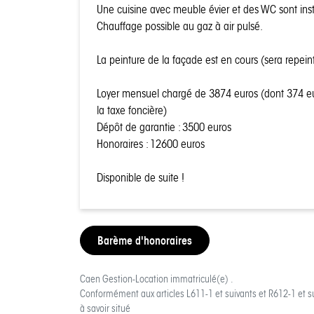
Une cuisine avec meuble évier et des WC sont inst
Chauffage possible au gaz à air pulsé.
La peinture de la façade est en cours (sera repeint
Loyer mensuel chargé de 3874 euros (dont 374 eu
la taxe foncière)
Dépôt de garantie : 3500 euros
Honoraires : 12600 euros
Disponible de suite !
Barème d'honoraires
Caen Gestion-Location
immatriculé(e) .
Conformément aux articles L611-1 et suivants et R612-1 et s
à savoir situé