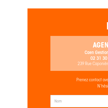
AGE
Caen Gestion
02 31 30
239 Rue Caponiè
Prenez contact ave
N’hési