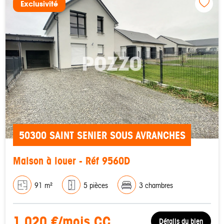
Exclusivité
50300 SAINT SENIER SOUS AVRANCHES
Maison à louer - Réf 9560D
91 m²
5 pièces
3 chambres
1 020 €/mois CC
Détails du bien