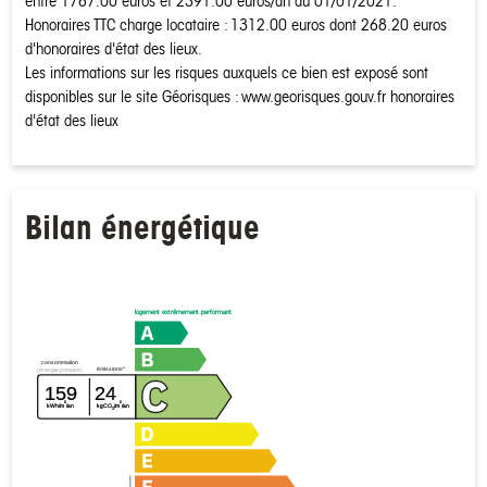
entre 1767.00 euros et 2391.00 euros/an au 01/01/2021.
Honoraires TTC charge locataire : 1312.00 euros dont 268.20 euros
d'honoraires d'état des lieux.
Les informations sur les risques auxquels ce bien est exposé sont
disponibles sur le site Géorisques : www.georisques.gouv.fr honoraires
d'état des lieux
Bilan énergétique
logement extrêmement performant
consommation
émissions*
(énergie primaire)
159
24
²
²
kWh/m
/an
kgCO
/m
/an
2