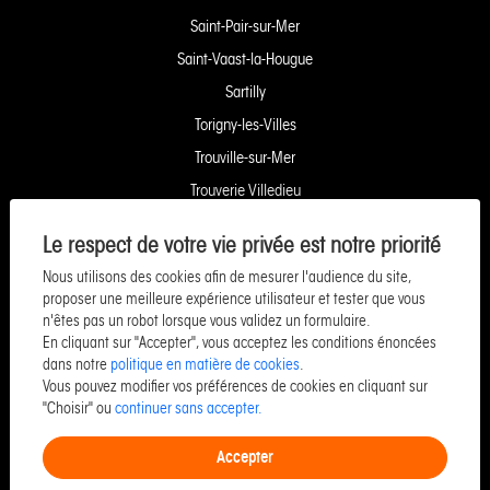
Saint-Pair-sur-Mer
Saint-Vaast-la-Hougue
Sartilly
Torigny-les-Villes
Trouville-sur-Mer
Trouverie Villedieu
Trouverie Vire
Le respect de votre vie privée est notre priorité
Villers-Bocage
Nous utilisons des cookies afin de mesurer l'audience du site,
Yquelon Service Copropriété
proposer une meilleure expérience utilisateur et tester que vous
n'êtes pas un robot lorsque vous validez un formulaire.
Service Pozzo Financement
En cliquant sur "Accepter", vous acceptez les conditions énoncées
Service Pozzo Patrimoine
dans notre
politique en matière de cookies
.
Vous pouvez modifier vos préférences de cookies en cliquant sur
Service Pozzo Promotion
"Choisir" ou
continuer sans accepter.
Service Pozzo Entreprise & Commerce
Accepter