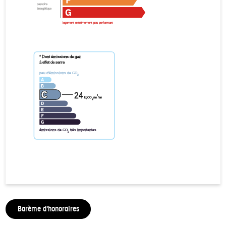
passoire
énergétique
logement extrêmement peu performant
* Dont émissions de gaz
à effet de serre
peu d'émissions de CO
2
24
²
kgCO
/m
/an
2
émissions de CO
très importantes
2
Barème d'honoraires