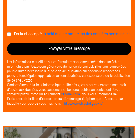
J'ai lu et accepté
la politique de protection des données personnelles
Envoyer votre message
Les informations recueillies sur ce formulaire sont enregistrées dans un fichier
informatisé par Pozzo pour gérer votre demande de contact. Elles sont conservées
pour la durée nécessaire à la gestion de la relation client dans le respect des
prescriptions légales applicables et sont destinées au responsable de la publication
de ce site : Pozzo.
Conformément à la loi « informatique et libertés », vous pouvez exercer votre droit
d'accès aux données vous concernant et les faire rectifier en contactant Pozzo
contact@pozzo.immo ou en utilisant
ce formulaire
. Nous vous informons de
l’existence de la liste d'opposition au démarchage téléphonique « Bloctel », sur
laquelle vous pouvez vous inscrire ici :
https://www.bloctel.gouv.fr/