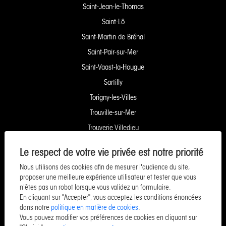
Saint-Jean-le-Thomas
Saint-Lô
Saint-Martin de Bréhal
Saint-Pair-sur-Mer
Saint-Vaast-la-Hougue
Sartilly
Torigny-les-Villes
Trouville-sur-Mer
Trouverie Villedieu
Trouverie Vire
Le respect de votre vie privée est notre priorité
Villers-Bocage
Nous utilisons des cookies afin de mesurer l'audience du site,
Yquelon Service Copropriété
proposer une meilleure expérience utilisateur et tester que vous
n'êtes pas un robot lorsque vous validez un formulaire.
Service Pozzo Financement
En cliquant sur "Accepter", vous acceptez les conditions énoncées
Service Pozzo Patrimoine
dans notre
politique en matière de cookies
.
Vous pouvez modifier vos préférences de cookies en cliquant sur
Service Pozzo Promotion