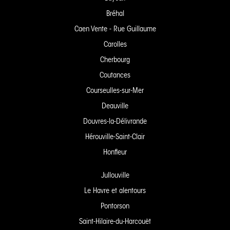
Bréhal
Caen Vente - Rue Guillaume
Carolles
Cherbourg
Coutances
Courseulles-sur-Mer
Deauville
Douvres-la-Délivrande
Hérouville-Saint-Clair
Honfleur
Jullouville
Le Havre et alentours
Pontorson
Saint-Hilaire-du-Harcouët