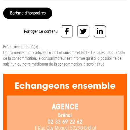
Barème d'honoraires
Partager ce contenu
Bréhal
immatriculé(e) .
Conformément aux articles L611-1 et suivants et R612-1 et suivants du Code
de la consommation, le consommateur est informé qu’il a la possibilité de
saisir un ou notre médiateur de la consommation, à savoir situé
Echangeons ensemble
AGENCE
Bréhal
02 33 69 22 62
1 Rue Guy Moquet 50290 Bréhal