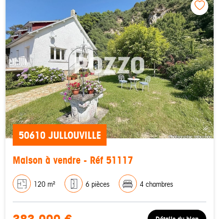
50610 JULLOUVILLE
Maison à vendre - Réf 51117
120 m²
6 pièces
4 chambres