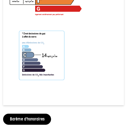
²
²
kWh/m
/an
kgCO
/m
/an
2
logement extrêmement peu performant
* Dont émissions de gaz
à effet de serre
peu d'émissions de CO
2
14
²
kgCO
/m
/an
2
émissions de CO
très importantes
2
Barème d'honoraires