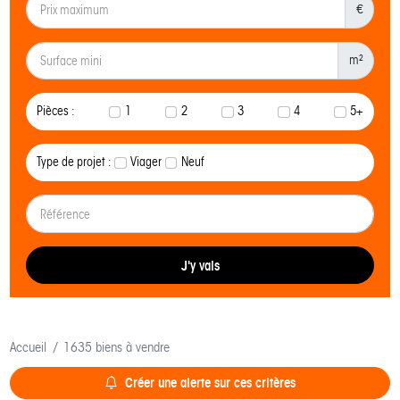
€
m²
Pièces :
1
2
3
4
5+
Type de projet :
Viager
Neuf
J'y vais
Accueil
1635 biens à vendre
Créer une alerte sur ces critères