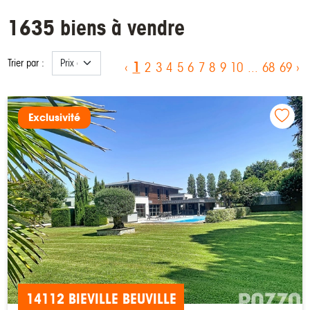
1635 biens à vendre
Trier par :
1
‹
2
3
4
5
6
7
8
9
10
...
68
69
›
Exclusivité
14112 BIEVILLE BEUVILLE