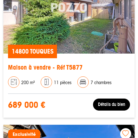
14800 TOUQUES
Maison à vendre - Réf T5877
200 m²
11 pièces
7 chambres
689 000 €
Détails du bien
Exclusivité