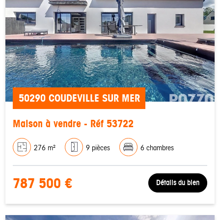
50290 COUDEVILLE SUR MER
Maison à vendre - Réf 53722
276 m²
9 pièces
6 chambres
787 500 €
Détails du bien