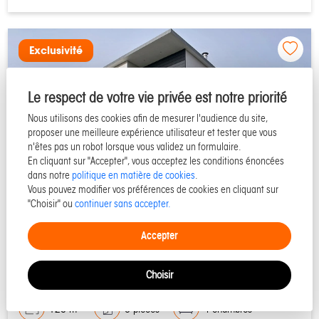
Exclusivité
Le respect de votre vie privée est notre priorité
Nous utilisons des cookies afin de mesurer l'audience du site,
proposer une meilleure expérience utilisateur et tester que vous
n'êtes pas un robot lorsque vous validez un formulaire.
En cliquant sur "Accepter", vous acceptez les conditions énoncées
dans notre
politique en matière de cookies
.
Vous pouvez modifier vos préférences de cookies en cliquant sur
"Choisir" ou
continuer sans accepter.
50290 SAINT MARTIN DE BREHAL
Accepter
Maison à vendre - Réf 52828
Choisir
125 m²
6 pièces
4 chambres