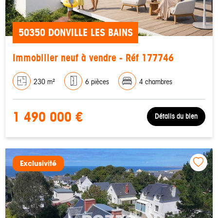
50350 DONVILLE LES BAINS
Immobilier neuf à vendre - Réf 177746
230 m²
6 pièces
4 chambres
1 490 000 €
Détails du bien
Exclusivité