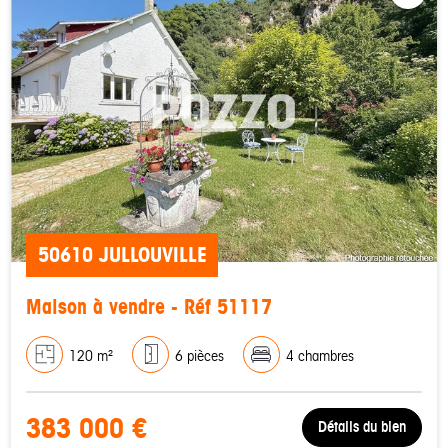
50610 JULLOUVILLE
Maison à vendre - Réf 51117
120 m²
6 pièces
4 chambres
383 000 €
Détails du bien