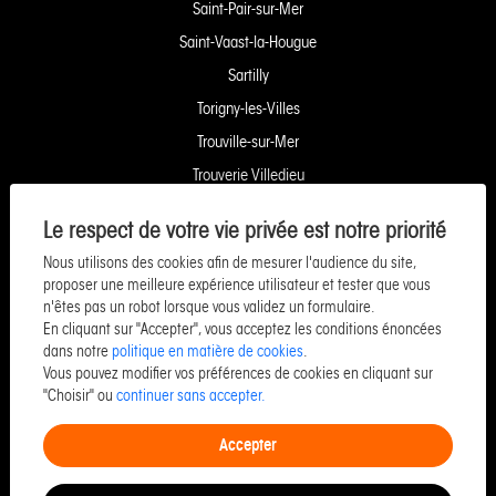
Saint-Pair-sur-Mer
Saint-Vaast-la-Hougue
Sartilly
Torigny-les-Villes
Trouville-sur-Mer
Trouverie Villedieu
Trouverie Vire
Le respect de votre vie privée est notre priorité
Villers-Bocage
Nous utilisons des cookies afin de mesurer l'audience du site,
Yquelon Service Copropriété
proposer une meilleure expérience utilisateur et tester que vous
n'êtes pas un robot lorsque vous validez un formulaire.
Service Pozzo Financement
En cliquant sur "Accepter", vous acceptez les conditions énoncées
Service Pozzo Patrimoine
dans notre
politique en matière de cookies
.
Vous pouvez modifier vos préférences de cookies en cliquant sur
Service Pozzo Promotion
"Choisir" ou
continuer sans accepter.
Service Pozzo Entreprise & Commerce
Accepter