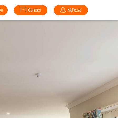
er
Contact
MyPozzo