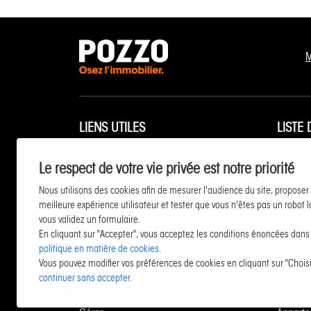
M
LIENS UTILES
LISTE
Estimer et vendre
Apparte
Le respect de votre vie privée est notre priorité
Neuf / Investir
Apparte
Nous utilisons des cookies afin de mesurer l'audience du site, proposer
Acheter
Maison 
meilleure expérience utilisateur et tester que vous n'êtes pas un robot 
vous validez un formulaire.
Vacances
Maison 
En cliquant sur "Accepter", vous acceptez les conditions énoncées dans
Entreprise et commerce
Apparte
politique en matière de cookies
.
Vous pouvez modifier vos préférences de cookies en cliquant sur "Choisi
Financement
Apparte
continuer sans accepter.
Louer
Maison 