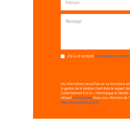
J'ai lu et accepté
la politique de prote
Les informations recueillies sur ce formulaire so
la gestion de la relation client dans le respect d
Conformément à la loi « informatique et libertés
utilisant
ce formulaire
. Nous vous informons de l’
https://www.bloctel.gouv.fr/