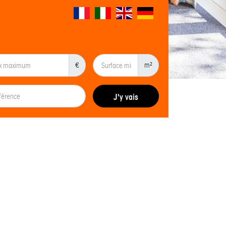
€
m²
J'y vais