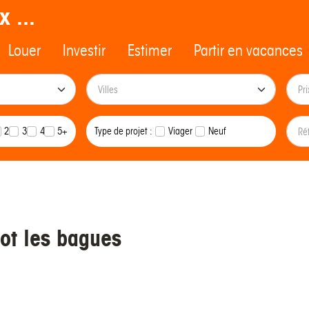
x ...
Louer
Investir
Estimer
Partir en vacances
2
3
4
5+
Type de projet :
Viager
Neuf
ot les bagues