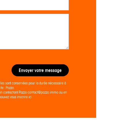
Envoyer votre message
lles sont conservées pour la durée nécessaire à
te : Pozzo.
ier en contactant Pozzo contact@pozzo.immo ou en
ouvez vous inscrire ici :