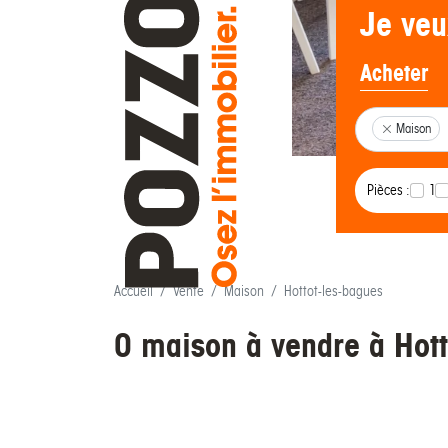
Je veu
Acheter
Maison
Pièces :
1
Accueil
Vente
Maison
Hottot-les-bagues
0 maison à vendre à Hott