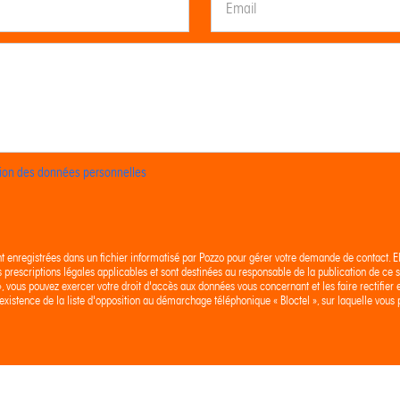
ction des données personnelles
nt enregistrées dans un fichier informatisé par Pozzo pour gérer votre demande de contact. E
es prescriptions légales applicables et sont destinées au responsable de la publication de ce si
 », vous pouvez exercer votre droit d'accès aux données vous concernant et les faire rectif
existence de la liste d'opposition au démarchage téléphonique « Bloctel », sur laquelle vous p