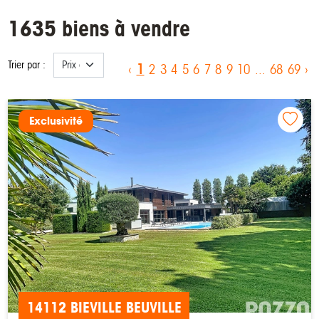
1635 biens à vendre
Trier par :
1
‹
2
3
4
5
6
7
8
9
10
...
68
69
›
Exclusivité
14112 BIEVILLE BEUVILLE