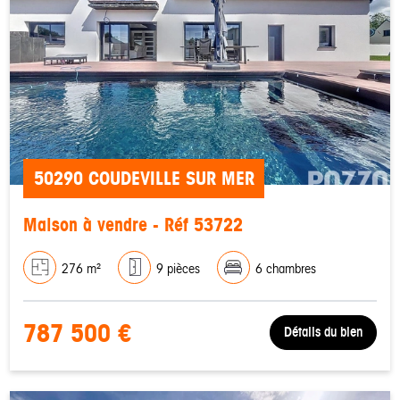
50290 COUDEVILLE SUR MER
Maison à vendre - Réf 53722
276 m²
9 pièces
6 chambres
787 500 €
Détails du bien