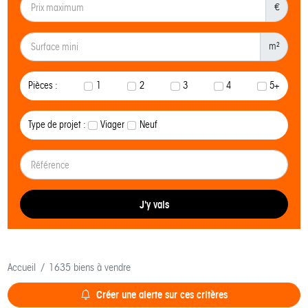
€
m²
Pièces :
1
2
3
4
5+
Type de projet :
Viager
Neuf
J'y vais
Accueil
1635 biens à vendre
Créer une alerte sur ces critères