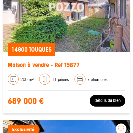
14800 TOUQUES
Maison à vendre - Réf T5877
200 m²
11 pièces
7 chambres
689 000 €
Détails du bien
Exclusivité