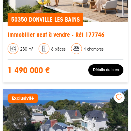
50350 DONVILLE LES BAINS
Immobilier neuf à vendre - Réf 177746
230 m²
6 pièces
4 chambres
1 490 000 €
Détails du bien
Exclusivité