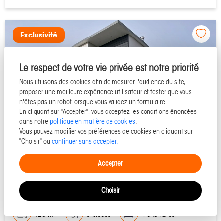
Exclusivité
Le respect de votre vie privée est notre priorité
Nous utilisons des cookies afin de mesurer l'audience du site,
proposer une meilleure expérience utilisateur et tester que vous
n'êtes pas un robot lorsque vous validez un formulaire.
En cliquant sur "Accepter", vous acceptez les conditions énoncées
dans notre
politique en matière de cookies
.
Vous pouvez modifier vos préférences de cookies en cliquant sur
"Choisir" ou
continuer sans accepter.
50290 SAINT MARTIN DE BREHAL
Accepter
Maison à vendre - Réf 52828
Choisir
125 m²
6 pièces
4 chambres