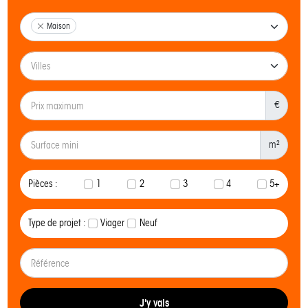
Maison
€
m²
Pièces :
1
2
3
4
5+
Type de projet :
Viager
Neuf
J'y vais