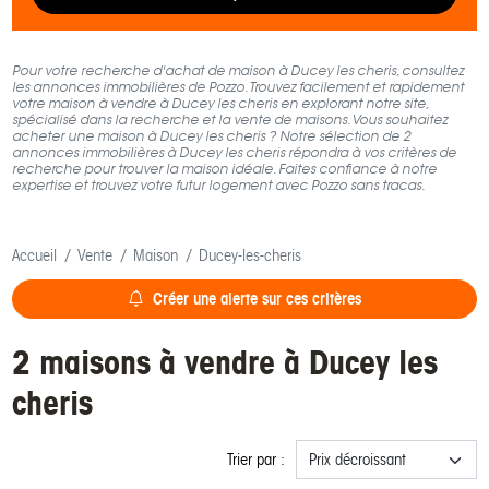
Pour votre recherche d'achat de maison à Ducey les cheris, consultez
les annonces immobilières de Pozzo. Trouvez facilement et rapidement
votre maison à vendre à Ducey les cheris en explorant notre site,
spécialisé dans la recherche et la vente de maisons. Vous souhaitez
acheter une maison à Ducey les cheris ? Notre sélection de 2
annonces immobilières à Ducey les cheris répondra à vos critères de
recherche pour trouver la maison idéale. Faites confiance à notre
expertise et trouvez votre futur logement avec Pozzo sans tracas.
Accueil
Vente
Maison
Ducey-les-cheris
Créer une alerte sur ces critères
2 maisons à vendre à Ducey les
cheris
Trier par :