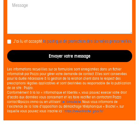
J'ai lu et accepté
la politique de protection des données personnelles
Envoyer votre message
Les informations recueillies sur ce formulaire sont enregistrées dans un fichier
informatisé par Pozzo pour gérer votre demande de contact. Elles sont conservées
pour la durée nécessaire à la gestion de la relation client dans le respect des
prescriptions légales applicables et sont destinées au responsable de la publication
de ce site : Pozzo.
Conformément à la loi « informatique et libertés », vous pouvez exercer votre droit
d'accès aux données vous concernant et les faire rectifier en contactant Pozzo
contact@pozzo.immo ou en utilisant
ce formulaire
. Nous vous informons de
l’existence de la liste d'opposition au démarchage téléphonique « Bloctel », sur
laquelle vous pouvez vous inscrire ici :
https://www.bloctel.gouv.fr/