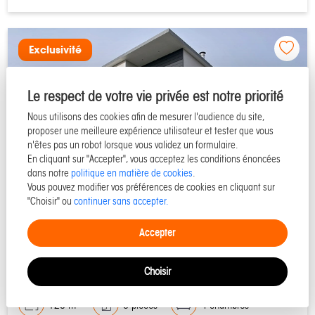
Exclusivité
Le respect de votre vie privée est notre priorité
Nous utilisons des cookies afin de mesurer l'audience du site,
proposer une meilleure expérience utilisateur et tester que vous
n'êtes pas un robot lorsque vous validez un formulaire.
En cliquant sur "Accepter", vous acceptez les conditions énoncées
dans notre
politique en matière de cookies
.
Vous pouvez modifier vos préférences de cookies en cliquant sur
"Choisir" ou
continuer sans accepter.
50290 SAINT MARTIN DE BREHAL
Accepter
Maison à vendre - Réf 52828
Choisir
125 m²
6 pièces
4 chambres