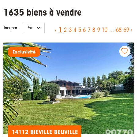
1635 biens à vendre
Trier par :
1
‹
2
3
4
5
6
7
8
9
10
...
68
69
›
Exclusivité
14112 BIEVILLE BEUVILLE