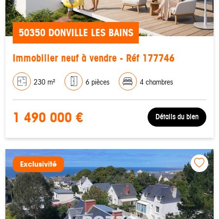
50350 DONVILLE LES BAINS
Immobilier neuf à vendre - Réf 177746
230 m²
6 pièces
4 chambres
1 490 000 €
Détails du bien
Exclusivité