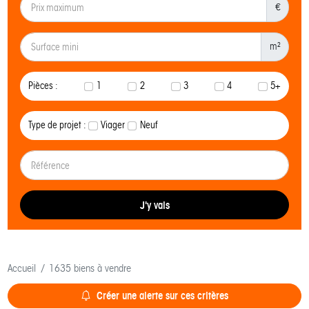
€
m²
Pièces :
1
2
3
4
5+
Type de projet :
Viager
Neuf
J'y vais
Accueil
1635 biens à vendre
Créer une alerte sur ces critères