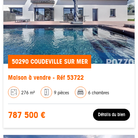
50290 COUDEVILLE SUR MER
Maison à vendre - Réf 53722
276 m²
9 pièces
6 chambres
787 500 €
Détails du bien