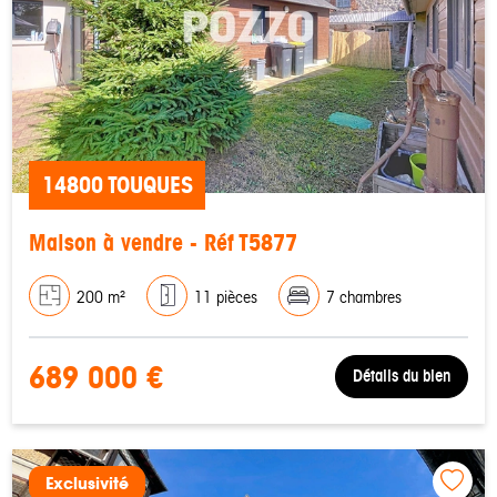
14800 TOUQUES
Maison à vendre - Réf T5877
200 m²
11 pièces
7 chambres
689 000 €
Détails du bien
Exclusivité