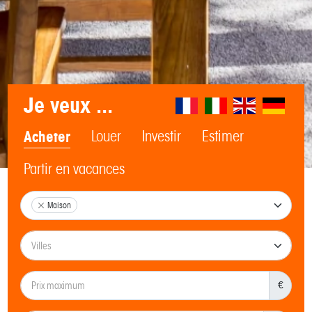
Je veux ...
Acheter
Louer
Investir
Estimer
Partir en vacances
Maison
€