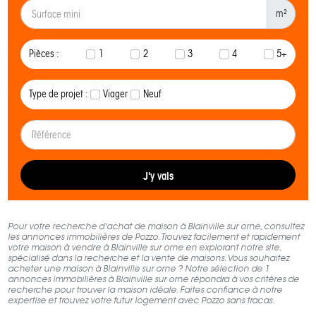
m²
Pièces :
1
2
3
4
5+
Type de projet :
Viager
Neuf
J'y vais
Pour votre recherche d'achat de maison à Blainville sur orne, consultez
les annonces immobilières de Pozzo. Trouvez facilement et rapidement
votre maison à vendre à Blainville sur orne en explorant notre site,
spécialisé dans la recherche et la vente de maisons. Vous souhaitez
acheter une maison à Blainville sur orne ? Notre sélection de 1
annonces immobilières à Blainville sur orne répondra à vos critères de
recherche pour trouver la maison idéale. Faites confiance à notre
expertise et trouvez votre futur logement avec Pozzo sans tracas.