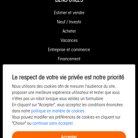
LIENS UTILES
Estimer et vendre
Neuf / Investir
Acheter
Vacances
Entreprise et commerce
Financement
Louer
Le respect de votre vie privée est notre priorité
Gérer
Nous utilisons des cookies afin de mesurer l'audience du site,
Syndic
proposer une meilleure expérience utilisateur et tester que vous
Conciergerie
n'êtes pas un robot lorsque vous validez un formulaire.
En cliquant sur "Accepter", vous acceptez les conditions énoncées
Plan du site
dans notre
politique en matière de cookies
.
Mentions légales
Vous pouvez modifier vos préférences de cookies en cliquant sur
"Choisir" ou
continuer sans accepter.
Barème d'honoraires
Accepter