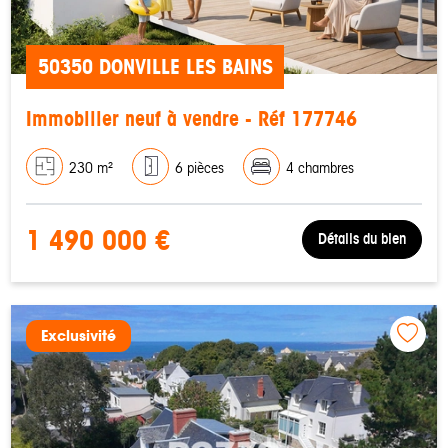
50350 DONVILLE LES BAINS
Immobilier neuf à vendre - Réf 177746
230 m²
6 pièces
4 chambres
1 490 000 €
Détails du bien
Exclusivité