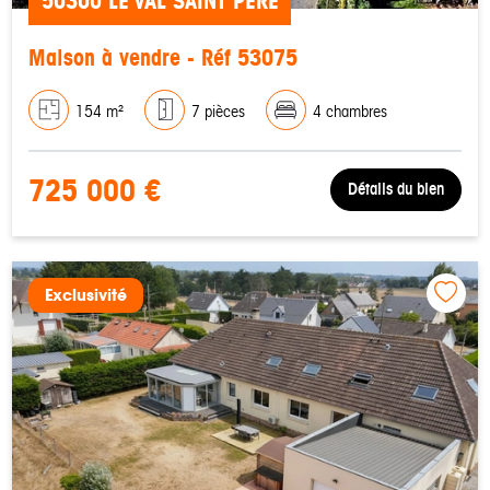
50300 LE VAL SAINT PERE
Maison à vendre - Réf 53075
154 m²
7 pièces
4 chambres
725 000 €
Détails du bien
Exclusivité