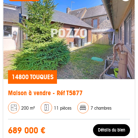
14800 TOUQUES
Maison à vendre - Réf T5877
200 m²
11 pièces
7 chambres
689 000 €
Détails du bien