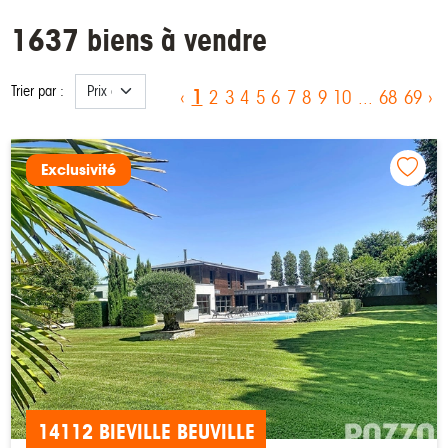
1637 biens à vendre
Trier par :
1
‹
2
3
4
5
6
7
8
9
10
...
68
69
›
Exclusivité
14112 BIEVILLE BEUVILLE