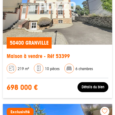
50400 GRANVILLE
Maison à vendre - Réf 53399
219 m²
10 pièces
6 chambres
698 000 €
Détails du bien
Exclusivité