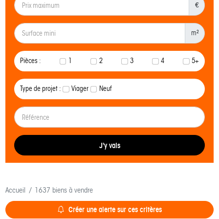
€
m²
Pièces :
1
2
3
4
5+
Type de projet :
Viager
Neuf
J'y vais
Accueil
1637 biens à vendre
Créer une alerte sur ces critères