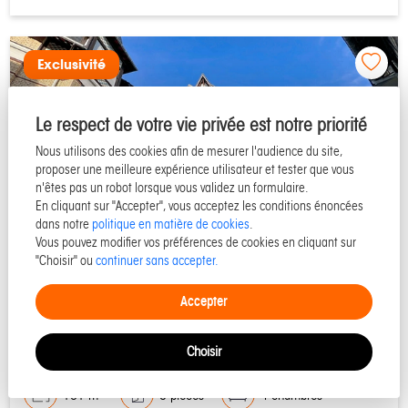
Exclusivité
Le respect de votre vie privée est notre priorité
Nous utilisons des cookies afin de mesurer l'audience du site,
proposer une meilleure expérience utilisateur et tester que vous
n'êtes pas un robot lorsque vous validez un formulaire.
En cliquant sur "Accepter", vous acceptez les conditions énoncées
dans notre
politique en matière de cookies
.
Vous pouvez modifier vos préférences de cookies en cliquant sur
"Choisir" ou
continuer sans accepter.
14360 TROUVILLE SUR MER
Accepter
Maison à vendre - Réf T6100
Choisir
101 m²
5 pièces
4 chambres