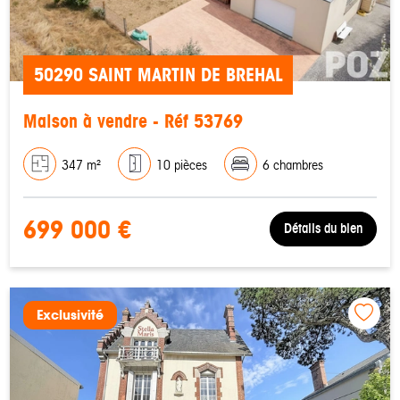
50290 SAINT MARTIN DE BREHAL
Maison à vendre - Réf 53769
347 m²
10 pièces
6 chambres
699 000 €
Détails du bien
Exclusivité