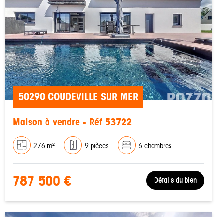
50290 COUDEVILLE SUR MER
Maison à vendre - Réf 53722
276 m²
9 pièces
6 chambres
787 500 €
Détails du bien