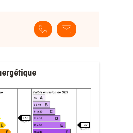
nergétique
162
49