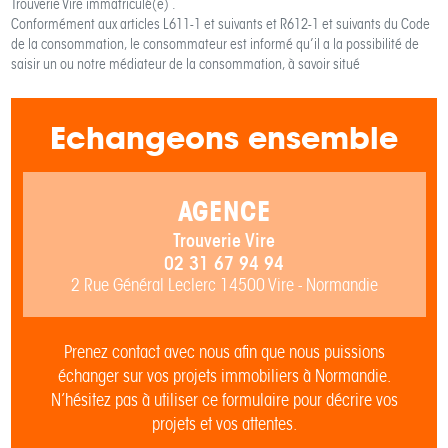
Trouverie Vire
immatriculé(e) .
Conformément aux articles L611-1 et suivants et R612-1 et suivants du Code
de la consommation, le consommateur est informé qu’il a la possibilité de
saisir un ou notre médiateur de la consommation, à savoir situé
Echangeons ensemble
AGENCE
Trouverie Vire
02 31 67 94 94
2 Rue Général Leclerc 14500 Vire - Normandie
Prenez contact avec nous afin que nous puissions
échanger sur vos projets immobiliers à Normandie.
N’hésitez pas à utiliser ce formulaire pour décrire vos
projets et vos attentes.