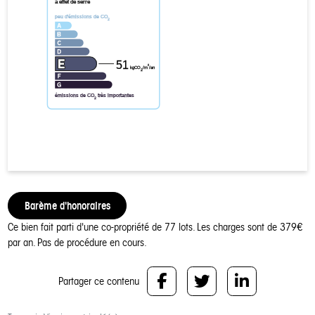
à effet de serre
peu d'émissions de CO
2
51
²
kgCO
/m
/an
2
émissions de CO
très importantes
2
Barème d'honoraires
Ce bien fait parti d'une co-propriété de 77 lots.
Les charges sont de 379€
par an.
Pas de procédure en cours.
Partager ce contenu