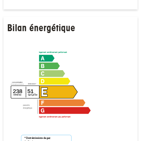
Bilan énergétique
logement extrêmement performant
consommation
émissions*
(énergie primaire)
238
51
²
²
kWh/m
/an
kgCO
/m
/an
2
passoire
énergétique
logement extrêmement peu performant
* Dont émissions de gaz