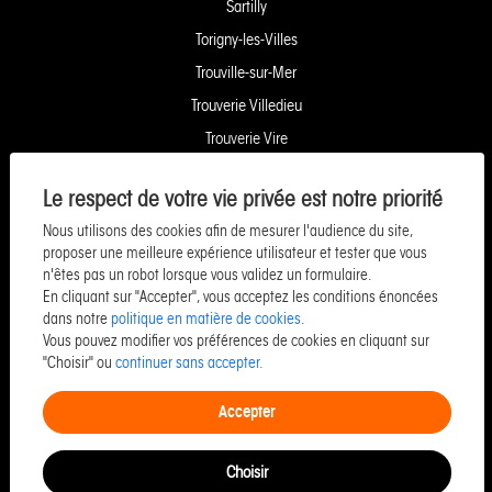
Sartilly
Torigny-les-Villes
Trouville-sur-Mer
Trouverie Villedieu
Trouverie Vire
Villers-Bocage
Le respect de votre vie privée est notre priorité
Yquelon Service Copropriété
Nous utilisons des cookies afin de mesurer l'audience du site,
Service Pozzo Financement
proposer une meilleure expérience utilisateur et tester que vous
Service Pozzo Patrimoine
n'êtes pas un robot lorsque vous validez un formulaire.
En cliquant sur "Accepter", vous acceptez les conditions énoncées
Service Pozzo Promotion
dans notre
politique en matière de cookies
.
Service Pozzo Entreprise & Commerce
Vous pouvez modifier vos préférences de cookies en cliquant sur
"Choisir" ou
continuer sans accepter.
Accepter
©Copyright 2026 Pozzo -
Designed & powered by
Billie.immo
Choisir