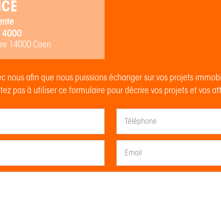
NCE
ente
 4000
rre 14000 Caen
c nous afin que nous puissions échanger sur vos projets immob
tez pas à utiliser ce formulaire pour décrire vos projets et vos at