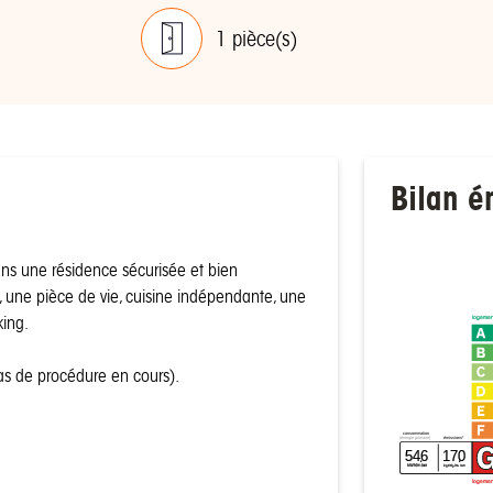
1 pièce(s)
Bilan é
ns une résidence sécurisée et bien
 une pièce de vie, cuisine indépendante, une
king.
logemen
Pas de procédure en cours).
consommation
émissions*
(énergie primaire)
546
170
²
²
kWh/m
/an
kgCO
/m
/an
2
logemen