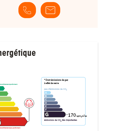
nergétique
* Dont émissions de gaz
à effet de serre
t extrêmement performant
peu d'émissions de CO
2
170
²
kgCO
/m
/an
2
émissions de CO
très importantes
2
t extrêmement peu performant