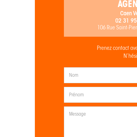
AGE
Caen V
02 31 95
106 Rue Saint-Pie
Prenez contact ave
N’hési