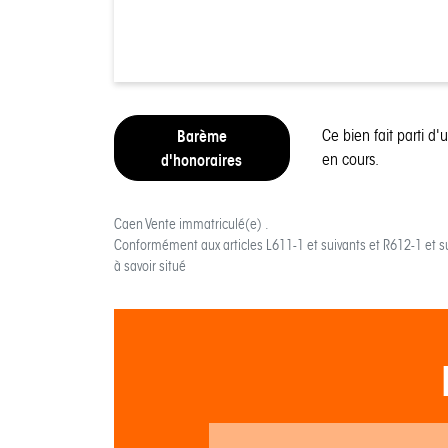
Barème
Ce bien fait parti d'
d'honoraires
en cours.
Caen Vente
immatriculé(e) .
Conformément aux articles L611-1 et suivants et R612-1 et s
à savoir situé