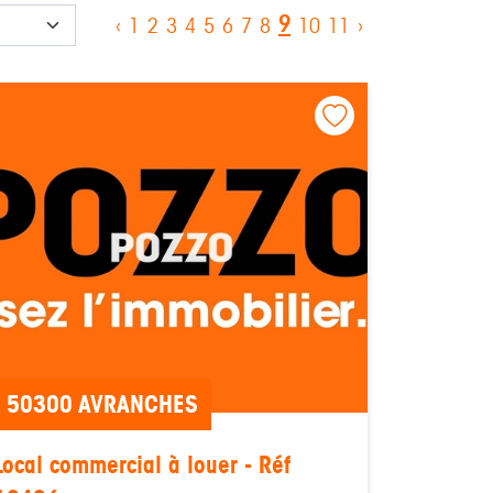
9
‹
1
2
3
4
5
6
7
8
10
11
›
50300 AVRANCHES
Local commercial à louer - Réf