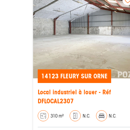
14123 FLEURY SUR ORNE
Local industriel à louer - Réf
DFLOCAL2307
310 m²
N.C.
N.C.