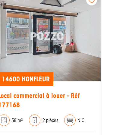
14600 HONFLEUR
Local commercial à louer - Réf
177168
58 m²
2 pièces
N.C.