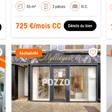
55 m²
3 pièces
N.C.
725 €/mois CC
Détails du bien
Exclusivité