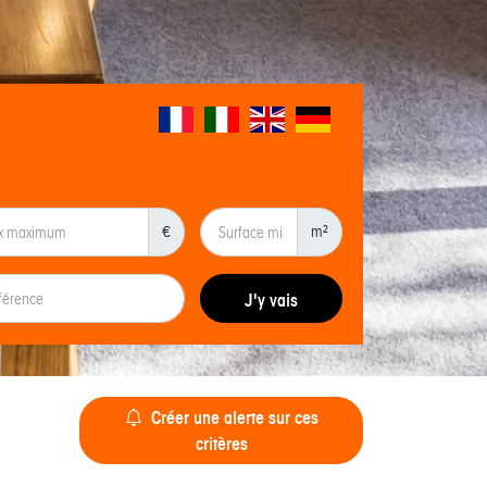
€
m²
J'y vais
Créer une alerte sur ces
critères