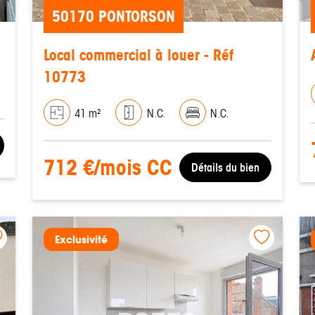
50170 PONTORSON
Local commercial à louer - Réf
10773
41 m²
N.C.
N.C.
712 €/mois CC
Détails du bien
Exclusivité