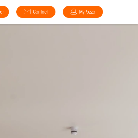
er
Contact
MyPozzo