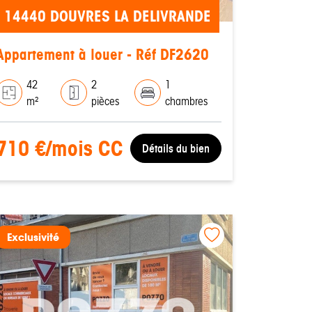
14440 DOUVRES LA DELIVRANDE
Appartement à louer - Réf DF2620
42
2
1
m²
pièces
chambres
710 €/mois CC
Détails du bien
Exclusivité