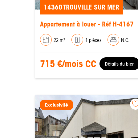
14360 TROUVILLE SUR MER
Appartement à louer - Réf H-4167
22 m²
1 pièces
N.C.
715 €/mois CC
Détails du bien
Exclusivité