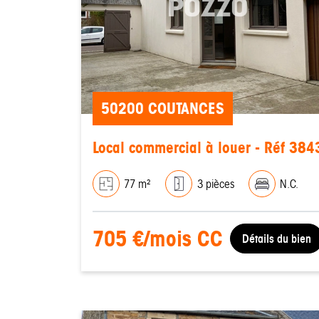
50200 COUTANCES
Local commercial à louer - Réf 384
77 m²
3 pièces
N.C.
705 €/mois CC
Détails du bien