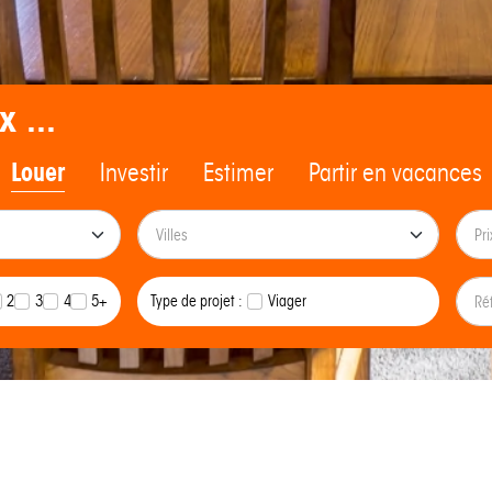
x ...
Louer
Investir
Estimer
Partir en vacances
2
3
4
5+
Type de projet :
Viager