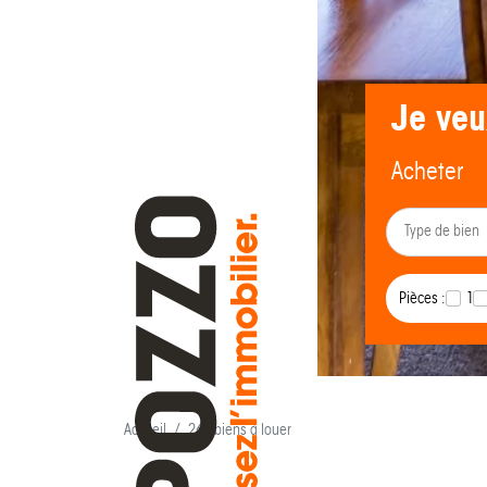
Je veu
Acheter
Pièces :
1
Accueil
264 biens à louer