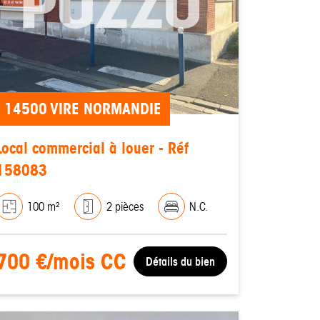
14500 VIRE NORMANDIE
Local commercial à louer - Réf
158083
100 m²
2 pièces
N.C.
700 €/mois CC
Détails du bien