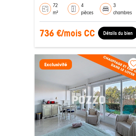
72
4
3
m²
pièces
chambres
736 €/mois CC
Détails du bien
Exclusivité