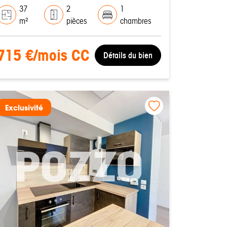
37
2
1
m²
pièces
chambres
715 €/mois CC
Détails du bien
Exclusivité