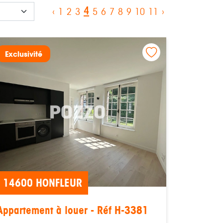
4
‹
1
2
3
5
6
7
8
9
10
11
›
Exclusivité
14600 HONFLEUR
Appartement à louer - Réf H-3381