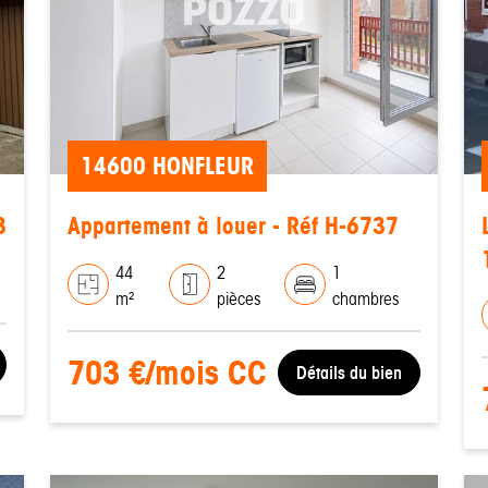
14600 HONFLEUR
3
Appartement à louer - Réf H-6737
44
2
1
m²
pièces
chambres
703 €/mois CC
Détails du bien