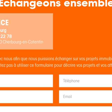
Echangeons ensembl
NCE
urg
 22 78
00 Cherbourg-en-Cotentin
c nous afin que nous puissions échanger sur vos projets immob
tez pas à utiliser ce formulaire pour décrire vos projets et vos at