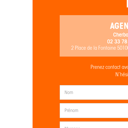
AGE
Cherbo
02 33 78
2 Place de la Fontaine 501
Prenez contact ave
N’hési