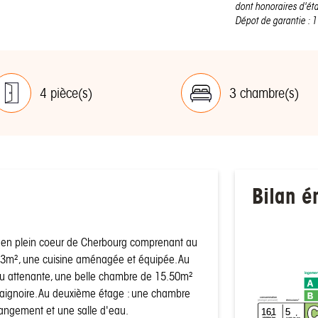
dont honoraires d'éta
Dépot de garantie : 1
4 pièce(s)
3 chambre(s)
Bilan é
r en plein coeur de Cherbourg comprenant au
 33m², une cuisine aménagée et équipée. Au
au attenante, une belle chambre de 15.50m²
logemen
baignoire. Au deuxième étage : une chambre
consommation
émissions*
(énergie primaire)
rangement et une salle d'eau.
161
5
²
²
kWh/m
/an
kgCO
/m
/an