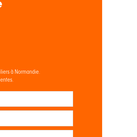
e
iliers à Normandie.
tentes.