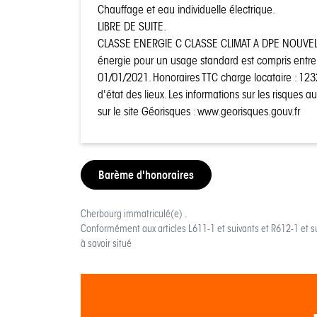
Chauffage et eau individuelle électrique.
LIBRE DE SUITE.
CLASSE ENERGIE C CLASSE CLIMAT A DPE NOUVELL
énergie pour un usage standard est compris entr
01/01/2021. Honoraires TTC charge locataire : 12
d'état des lieux. Les informations sur les risques 
sur le site Géorisques : www.georisques.gouv.fr
Barème d'honoraires
Cherbourg
immatriculé(e) .
Conformément aux articles L611-1 et suivants et R612-1 et s
à savoir situé