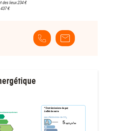
t des lieux 234 €
 437 €
nergétique
* Dont émissions de gaz
à effet de serre
t extrêmement performant
peu d'émissions de CO
2
5
²
kgCO
/m
/an
2