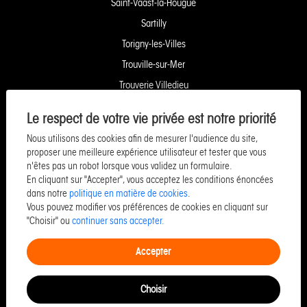
Saint-Vaast-la-Hougue
Sartilly
Torigny-les-Villes
Trouville-sur-Mer
Trouverie Villedieu
Trouverie Vire
Le respect de votre vie privée est notre priorité
Villers-Bocage
Nous utilisons des cookies afin de mesurer l'audience du site,
Yquelon Service Copropriété
proposer une meilleure expérience utilisateur et tester que vous
n'êtes pas un robot lorsque vous validez un formulaire.
Service Pozzo Financement
En cliquant sur "Accepter", vous acceptez les conditions énoncées
Service Pozzo Patrimoine
dans notre
politique en matière de cookies
.
Vous pouvez modifier vos préférences de cookies en cliquant sur
Service Pozzo Promotion
"Choisir" ou
continuer sans accepter.
Service Pozzo Entreprise & Commerce
Accepter
Choisir
©Copyright 2026 Pozzo -
Designed & powered by
Billie.immo