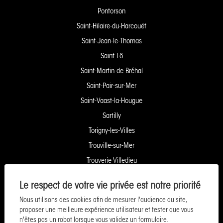
Pontorson
Saint-Hilaire-du-Harcouët
Saint-Jean-le-Thomas
Saint-Lô
Saint-Martin de Bréhal
Saint-Pair-sur-Mer
Saint-Vaast-la-Hougue
Sartilly
Torigny-les-Villes
Trouville-sur-Mer
Trouverie Villedieu
Trouverie Vire
Le respect de votre vie privée est notre priorité
Villers-Bocage
Nous utilisons des cookies afin de mesurer l'audience du site,
Yquelon Service Copropriété
proposer une meilleure expérience utilisateur et tester que vous
n'êtes pas un robot lorsque vous validez un formulaire.
Service Pozzo Financement