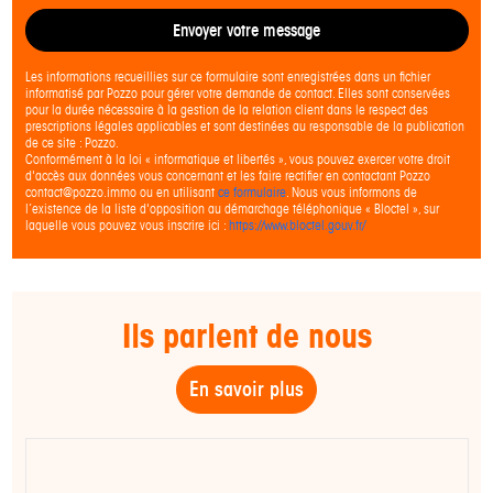
Envoyer votre message
Les informations recueillies sur ce formulaire sont enregistrées dans un fichier
informatisé par Pozzo pour gérer votre demande de contact. Elles sont conservées
pour la durée nécessaire à la gestion de la relation client dans le respect des
prescriptions légales applicables et sont destinées au responsable de la publication
de ce site : Pozzo.
Conformément à la loi « informatique et libertés », vous pouvez exercer votre droit
d'accès aux données vous concernant et les faire rectifier en contactant Pozzo
contact@pozzo.immo ou en utilisant
ce formulaire
. Nous vous informons de
l’existence de la liste d'opposition au démarchage téléphonique « Bloctel », sur
laquelle vous pouvez vous inscrire ici :
https://www.bloctel.gouv.fr/
Ils parlent de nous
En savoir plus