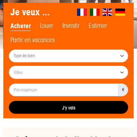
Je veux ...
Acheter
Louer
Investir
Estimer
Partir en vacances
€
J'y vais