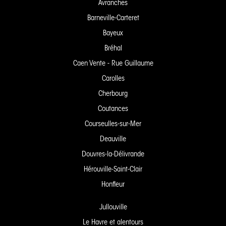
Avranches
Barneville-Carteret
Bayeux
Bréhal
Caen Vente - Rue Guillaume
Carolles
Cherbourg
Coutances
Courseulles-sur-Mer
Deauville
Douvres-la-Délivrande
Hérouville-Saint-Clair
Honfleur
Jullouville
Le Havre et alentours