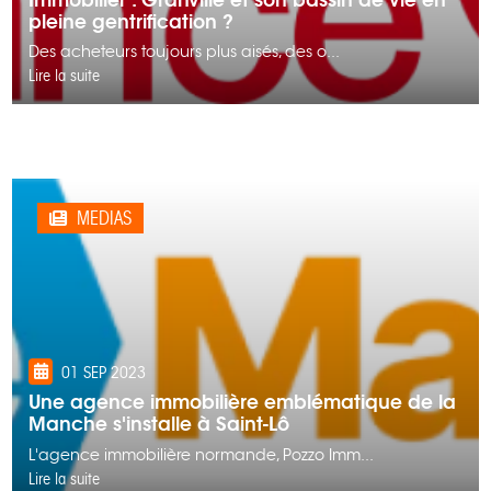
Immobilier : Granville et son bassin de vie en
pleine gentrification ?
Des acheteurs toujours plus aisés, des o...
Lire la suite
MEDIAS
01 SEP 2023
Une agence immobilière emblématique de la
Manche s'installe à Saint-Lô
L'agence immobilière normande, Pozzo Imm...
Lire la suite