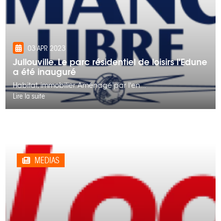
03 APR 2023
Jullouville. Le parc résidentiel de loisirs l'Edune
a été inauguré
Habitat, immobilier. Aménagé par l'en...
Lire la suite
MEDIAS