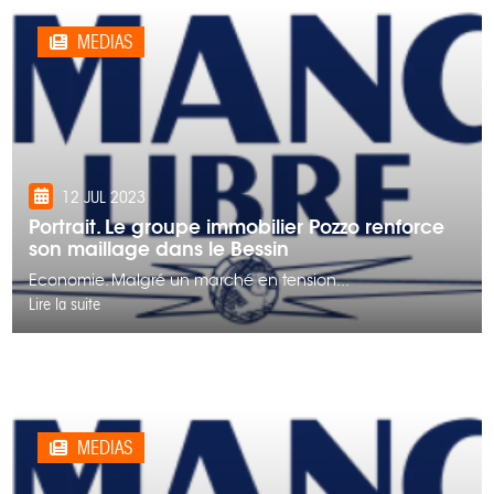
MEDIAS
12 JUL 2023
Portrait. Le groupe immobilier Pozzo renforce
son maillage dans le Bessin
Economie. Malgré un marché en tension...
Lire la suite
MEDIAS