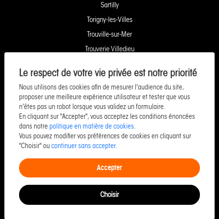
Sartilly
Torigny-les-Villes
Trouville-sur-Mer
Trouverie Villedieu
Trouverie Vire
Le respect de votre vie privée est notre priorité
Villers-Bocage
Nous utilisons des cookies afin de mesurer l'audience du site,
Yquelon Service Copropriété
proposer une meilleure expérience utilisateur et tester que vous
n'êtes pas un robot lorsque vous validez un formulaire.
Service Pozzo Financement
En cliquant sur "Accepter", vous acceptez les conditions énoncées
Service Pozzo Patrimoine
dans notre
politique en matière de cookies
.
Vous pouvez modifier vos préférences de cookies en cliquant sur
Service Pozzo Promotion
"Choisir" ou
continuer sans accepter.
Service Pozzo Entreprise & Commerce
Accepter
Choisir
©Copyright 2026 Pozzo -
Designed & powered by
Billie.immo