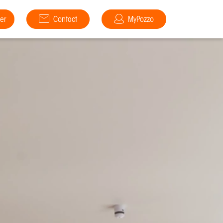
er
Contact
MyPozzo