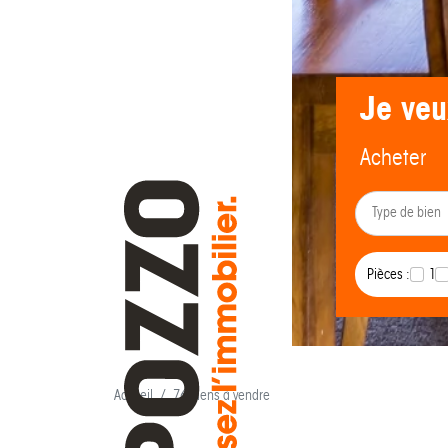
Je veu
Acheter
Pièces :
1
Accueil
76 biens à vendre