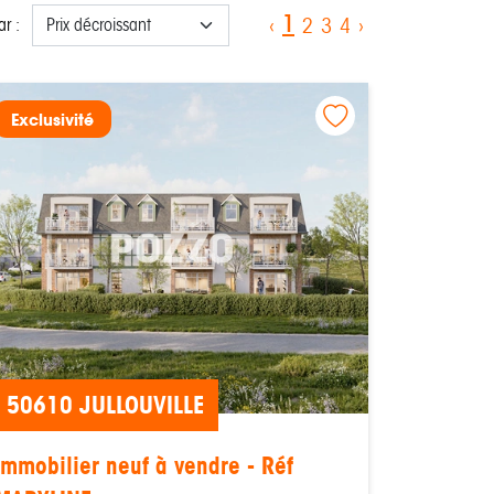
1
‹
2
3
4
›
ar :
Exclusivité
50610 JULLOUVILLE
Immobilier neuf à vendre - Réf