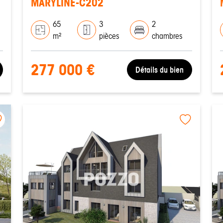
MARYLINE-C202
65
3
2
m²
pièces
chambres
277 000 €
Détails du bien