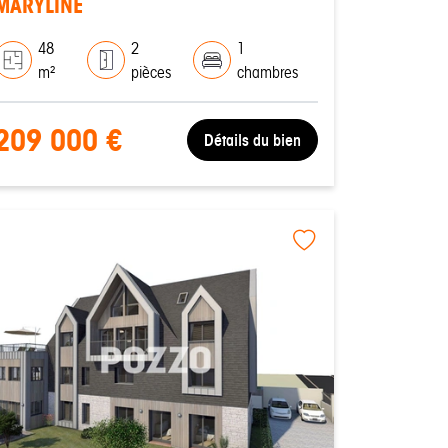
MARYLINE
48
2
1
m²
pièces
chambres
209 000 €
Détails du bien