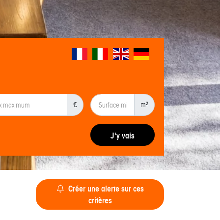
€
m²
J'y vais
Créer une alerte sur ces
critères