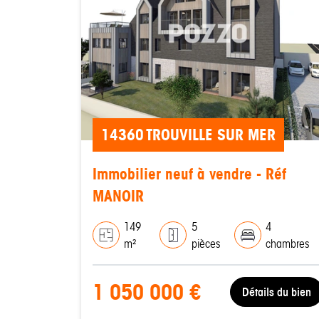
14360 TROUVILLE SUR MER
Immobilier neuf à vendre - Réf
MANOIR
149
5
4
m²
pièces
chambres
1 050 000 €
Détails du bien