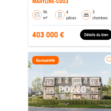
MARYLINE-C003
96
4
3
m²
pièces
chambres
403 000 €
Détails du bien
Exclusivité