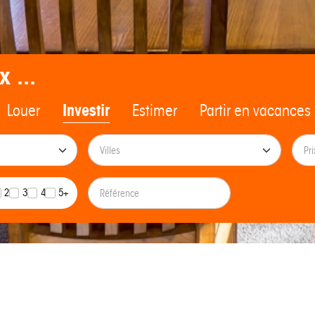
x ...
Louer
Investir
Estimer
Partir en vacances
2
3
4
5+