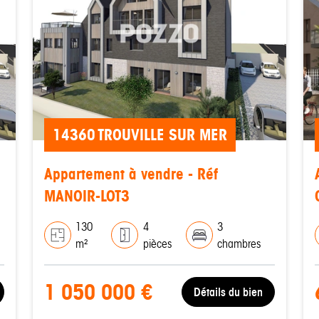
14360 TROUVILLE SUR MER
Appartement à vendre - Réf
MANOIR-LOT3
130
4
3
m²
pièces
chambres
1 050 000 €
Détails du bien