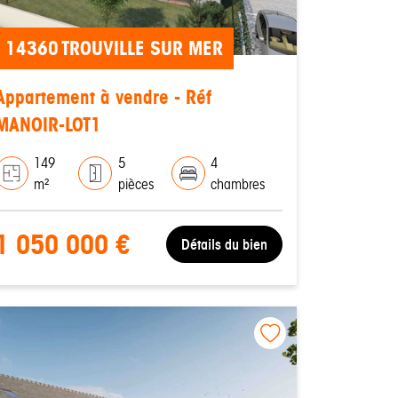
14360 TROUVILLE SUR MER
Appartement à vendre - Réf
MANOIR-LOT1
149
5
4
m²
pièces
chambres
1 050 000 €
Détails du bien