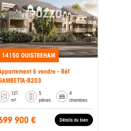
14150 OUISTREHAM
Appartement à vendre - Réf
GAMBETTA-B203
121
5
4
m²
pièces
chambres
699 900 €
Détails du bien