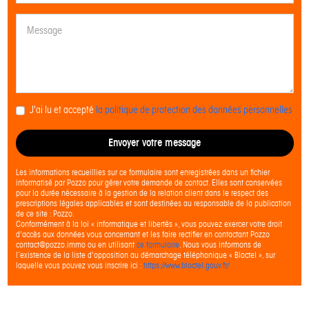
J'ai lu et accepté
la politique de protection des données personnelles
Envoyer votre message
Les informations recueillies sur ce formulaire sont enregistrées dans un fichier
informatisé par Pozzo pour gérer votre demande de contact. Elles sont conservées
pour la durée nécessaire à la gestion de la relation client dans le respect des
prescriptions légales applicables et sont destinées au responsable de la publication
de ce site : Pozzo.
Conformément à la loi « informatique et libertés », vous pouvez exercer votre droit
d'accès aux données vous concernant et les faire rectifier en contactant Pozzo
contact@pozzo.immo ou en utilisant
ce formulaire
. Nous vous informons de
l’existence de la liste d'opposition au démarchage téléphonique « Bloctel », sur
laquelle vous pouvez vous inscrire ici :
https://www.bloctel.gouv.fr/