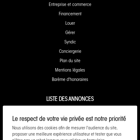
Entreprise et commerce
Financement
Louer
Gérer
Syndic
Conciergerie
Plan du site
Mentions légales
Barème d'honoraires
LISTE DES ANNONCES
Appartement à vendre à Granville
Le respect de votre vie privée est notre priorité
Appartement à vendre à Caen
Nous utilisons des cookies afin de mesurer l'audience du site,
Maison à vendre à Granville
proposer une meilleure expérience utilisateur et tester que vous