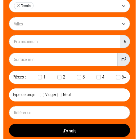
Terrain
€
m²
Pièces :
1
2
3
4
5+
Type de projet :
Viager
Neuf
J'y vais