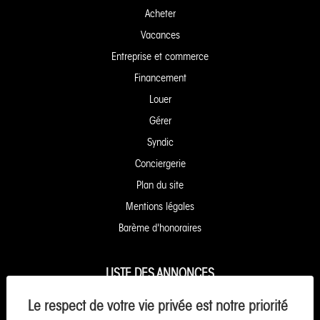
Acheter
Vacances
Entreprise et commerce
Financement
Louer
Gérer
Syndic
Conciergerie
Plan du site
Mentions légales
Barème d'honoraires
LISTE DES ANNONCES
Appartement à vendre à Granville
Le respect de votre vie privée est notre priorité