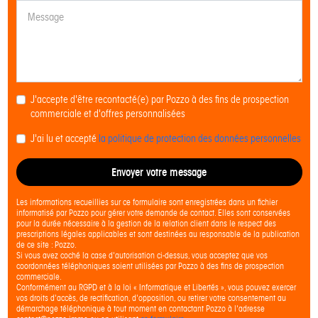
J'accepte d'être recontacté(e) par Pozzo à des fins de prospection
commerciale et d'offres personnalisées
J'ai lu et accepté
la politique de protection des données personnelles
Envoyer votre message
Les informations recueillies sur ce formulaire sont enregistrées dans un fichier
informatisé par Pozzo pour gérer votre demande de contact. Elles sont conservées
pour la durée nécessaire à la gestion de la relation client dans le respect des
prescriptions légales applicables et sont destinées au responsable de la publication
de ce site : Pozzo.
Si vous avez coché la case d'autorisation ci-dessus, vous acceptez que vos
coordonnées téléphoniques soient utilisées par Pozzo à des fins de prospection
commerciale.
Conformément au RGPD et à la loi « Informatique et Libertés », vous pouvez exercer
vos droits d'accès, de rectification, d'opposition, ou retirer votre consentement au
démarchage téléphonique à tout moment en contactant Pozzo à l'adresse