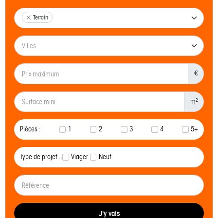
Terrain
€
m²
Pièces :
1
2
3
4
5+
Type de projet :
Viager
Neuf
J'y vais