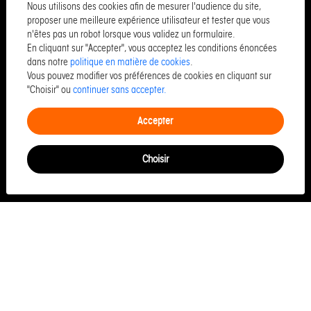
Appartement à vendre à Caen
Nous utilisons des cookies afin de mesurer l'audience du site,
proposer une meilleure expérience utilisateur et tester que vous
Maison à vendre à Granville
n'êtes pas un robot lorsque vous validez un formulaire.
Maison à vendre à Jullouville
En cliquant sur "Accepter", vous acceptez les conditions énoncées
dans notre
politique en matière de cookies
.
Appartement à vendre à Trouville sur mer
Vous pouvez modifier vos préférences de cookies en cliquant sur
Appartement à vendre à Honfleur
"Choisir" ou
continuer sans accepter.
Maison à vendre à Vire normandie
Accepter
Appartement à vendre à Donville les bains
Commerce à vendre à Caen
Choisir
Commerce à vendre à Cherbourg octeville
LES AGENCES
Siège MANCHE
Granville Vente
Granville Location
Siège CALVADOS