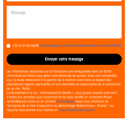
J'ai lu et accepté
la politique de protection des données personnelles
Envoyer votre message
Les informations recueillies sur ce formulaire sont enregistrées dans un fichier
informatisé par Pozzo pour gérer votre demande de contact. Elles sont conservées
pour la durée nécessaire à la gestion de la relation client dans le respect des
prescriptions légales applicables et sont destinées au responsable de la publication
de ce site : Pozzo.
Conformément à la loi « informatique et libertés », vous pouvez exercer votre droit
d'accès aux données vous concernant et les faire rectifier en contactant Pozzo
contact@pozzo.immo ou en utilisant
ce formulaire
. Nous vous informons de
l’existence de la liste d'opposition au démarchage téléphonique « Bloctel », sur
laquelle vous pouvez vous inscrire ici :
https://www.bloctel.gouv.fr/