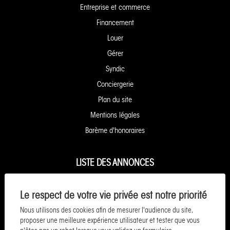
Entreprise et commerce
Financement
Louer
Gérer
Syndic
Conciergerie
Plan du site
Mentions légales
Barème d'honoraires
LISTE DES ANNONCES
Appartement à vendre à Granville
Le respect de votre vie privée est notre priorité
Appartement à vendre à Caen
Nous utilisons des cookies afin de mesurer l'audience du site,
Maison à vendre à Granville
proposer une meilleure expérience utilisateur et tester que vous