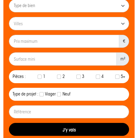
€
m²
Pièces :
1
2
3
4
5+
Type de projet :
Viager
Neuf
J'y vais