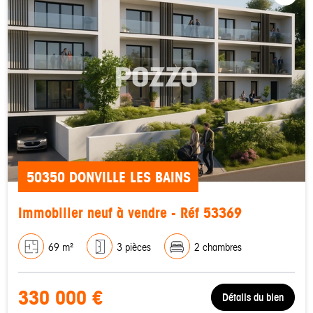
50350 DONVILLE LES BAINS
Immobilier neuf à vendre - Réf 53369
69 m²
3 pièces
2 chambres
330 000 €
Détails du bien