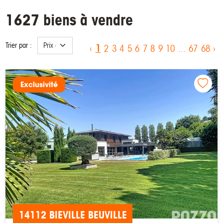
1627 biens à vendre
Trier par :
1
‹
2
3
4
5
6
7
8
9
10
...
67
68
›
Exclusivité
14112 BIEVILLE BEUVILLE