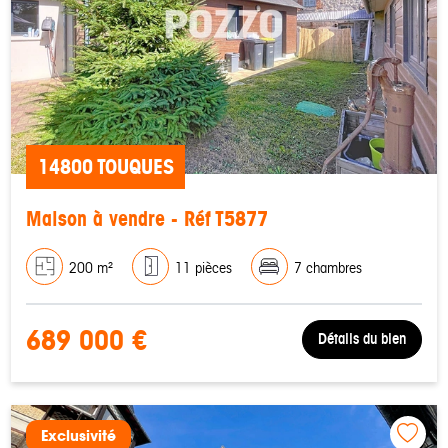
14800 TOUQUES
Maison à vendre - Réf T5877
200 m²
11 pièces
7 chambres
689 000 €
Détails du bien
Exclusivité