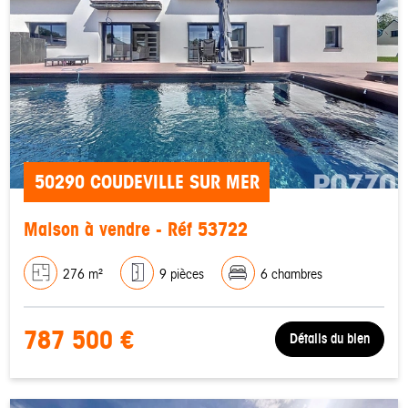
50290 COUDEVILLE SUR MER
Maison à vendre - Réf 53722
276 m²
9 pièces
6 chambres
787 500 €
Détails du bien