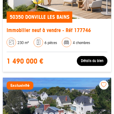
50350 DONVILLE LES BAINS
Immobilier neuf à vendre - Réf 177746
230 m²
6 pièces
4 chambres
1 490 000 €
Détails du bien
Exclusivité