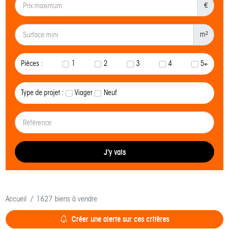
€
m²
Pièces :
1
2
3
4
5+
Type de projet :
Viager
Neuf
J'y vais
Accueil
1627 biens à vendre
Créer une alerte sur ces critères