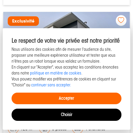
Exclusivité
Le respect de votre vie privée est notre priorité
Nous utilisons des cookies afin de mesurer l'audience du site,
proposer une meilleure expérience utilisateur et tester que vous
n'êtes pas un robot lorsque vous validez un formulaire.
En cliquant sur "Accepter", vous acceptez les conditions énoncées
dans notre
politique en matière de cookies
.
Vous pouvez modifier vos préférences de cookies en cliquant sur
"Choisir" ou
continuer sans accepter.
50290 SAINT MARTIN DE BREHAL
Accepter
Maison à vendre - Réf 52828
Choisir
125 m²
6 pièces
4 chambres