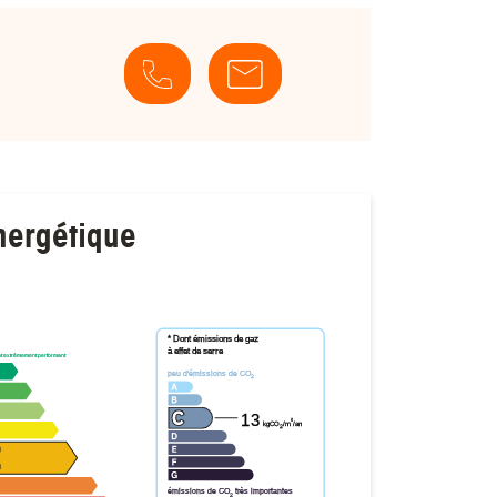
nergétique
* Dont émissions de gaz
à effet de serre
t extrêmement performant
peu d'émissions de CO
2
13
²
kgCO
/m
/an
2
émissions de CO
très importantes
2