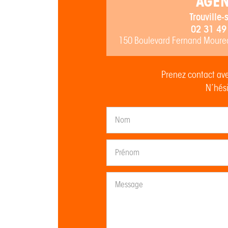
AGE
Trouville-
02 31 49
150 Boulevard Fernand Mourea
Prenez contact ave
N’hési