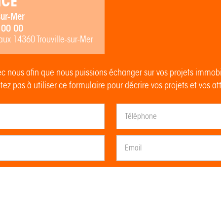
NCE
sur-Mer
 00 00
ux 14360 Trouville-sur-Mer
c nous afin que nous puissions échanger sur vos projets immob
tez pas à utiliser ce formulaire pour décrire vos projets et vos at