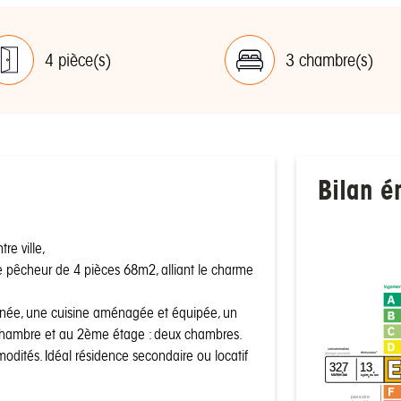
4 pièce(s)
3 chambre(s)
Bilan é
re ville,
e pêcheur de 4 pièces 68m2, alliant le charme
logemen
inée, une cuisine aménagée et équipée, un
 chambre et au 2ème étage : deux chambres.
consommation
modités. Idéal résidence secondaire ou locatif
émissions*
(énergie primaire)
327
13
²
²
kWh/m
/an
kgCO
/m
/an
2
passoire