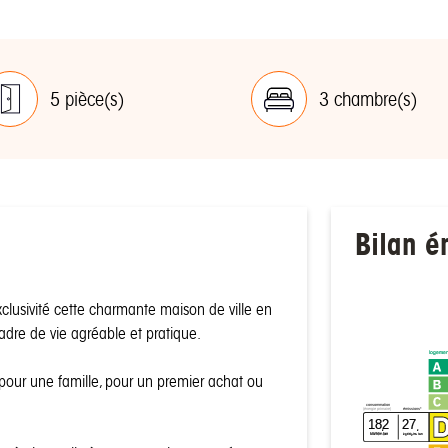
5 pièce(s)
3 chambre(s)
Bilan é
lusivité cette charmante maison de ville en
cadre de vie agréable et pratique.
logemen
 pour une famille, pour un premier achat ou
consommation
émissions*
(énergie primaire)
182
27
²
²
kWh/m
/an
kgCO
/m
/an
2