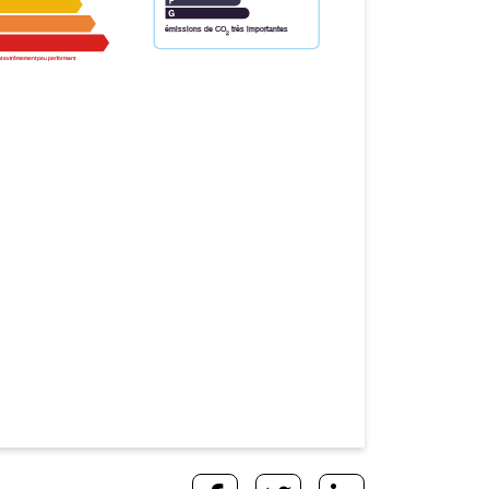
émissions de CO
très importantes
2
t extrêmement peu performant