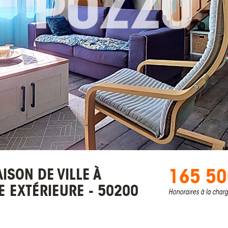
165 50
ISON DE VILLE À
 EXTÉRIEURE - 50200
Honoraires à la char