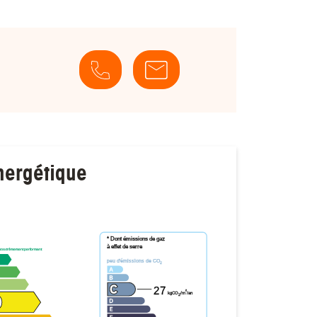
nergétique
* Dont émissions de gaz
à effet de serre
t extrêmement performant
peu d'émissions de CO
2
27
²
kgCO
/m
/an
2