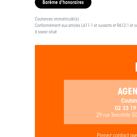
Barème d'honoraires
Coutances
immatriculé(e) .
Conformément aux articles L611-1 et suivants et R612-1 et s
à savoir situé
AGE
Coutan
02 33 19
29 rue Tancrède 5
Prenez contact ave