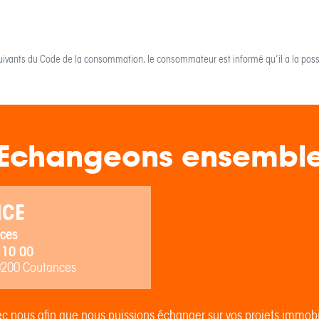
uivants du Code de la consommation, le consommateur est informé qu’il a la possi
Echangeons ensembl
NCE
ces
 10 00
0200 Coutances
c nous afin que nous puissions échanger sur vos projets immob