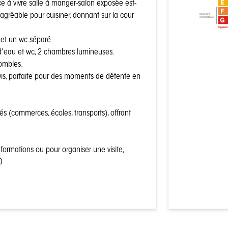
ce à vivre salle à manger-salon exposée est-
gréable pour cuisiner, donnant sur la cour
passoire
énergétique
logemen
 et un wc séparé.
 d'eau et wc, 2 chambres lumineuses.
ombles.
 à vis, parfaite pour des moments de détente en
s (commerces, écoles, transports), offrant
formations ou pour organiser une visite,
0